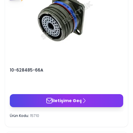
10-628485-66A
İletişime Geç
Ürün Kodu
:
15710