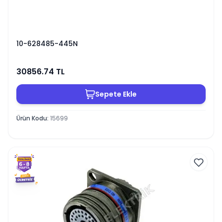
10-628485-445N
30856.74
TL
Sepete Ekle
Ürün Kodu
:
15699