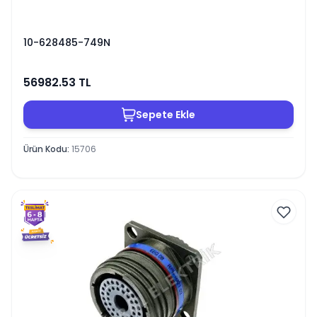
10-628485-749N
56982.53
TL
Sepete Ekle
Ürün Kodu
:
15706