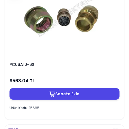
PC06A10-6S
9563.04
TL
Sepete Ekle
Ürün Kodu
:
15685