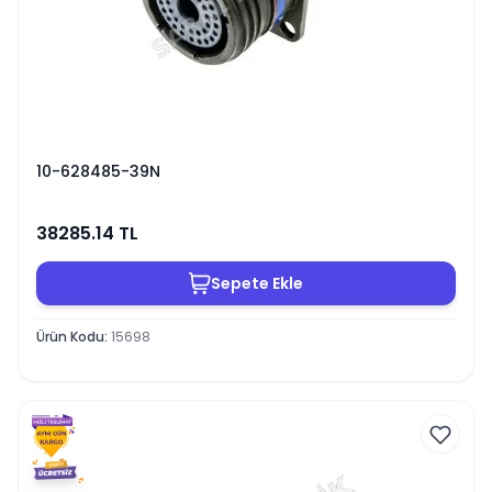
10-628485-39N
38285.14
TL
Sepete Ekle
Ürün Kodu
:
15698