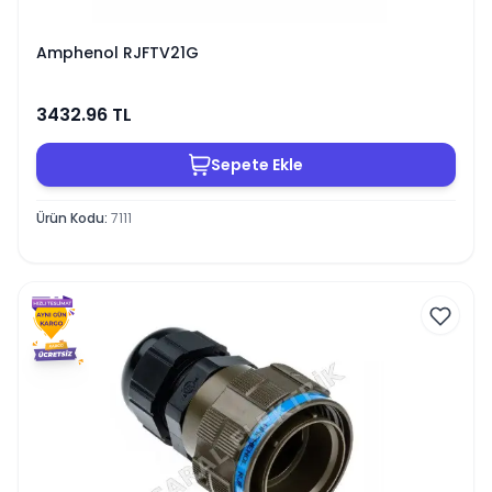
Amphenol RJFTV21G
3432.96
TL
Sepete Ekle
Ürün Kodu
:
7111