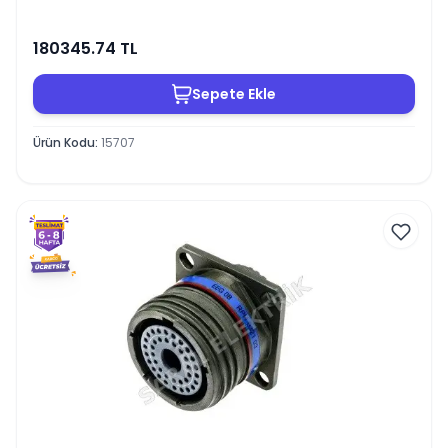
180345.74
TL
Sepete Ekle
Ürün Kodu
:
15707