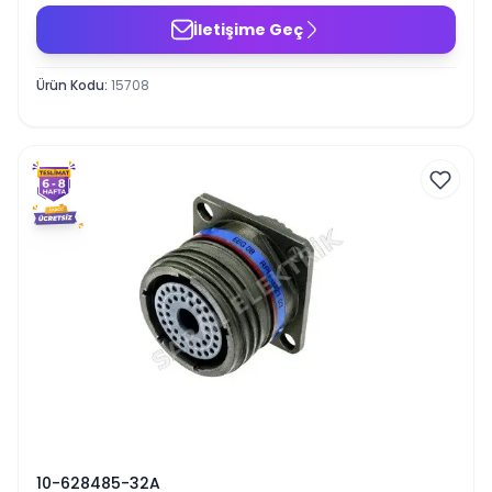
İletişime Geç
Ürün Kodu
:
15708
10-628485-32A