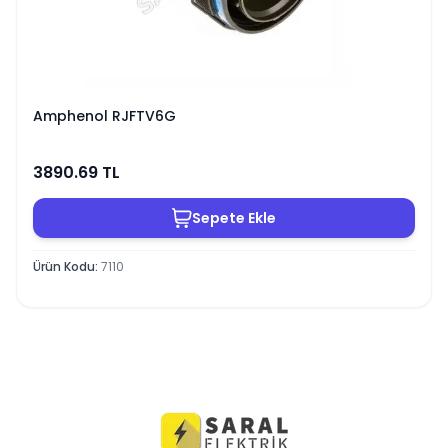
Amphenol RJFTV6G
3890.69
TL
Sepete Ekle
Ürün Kodu
:
7110