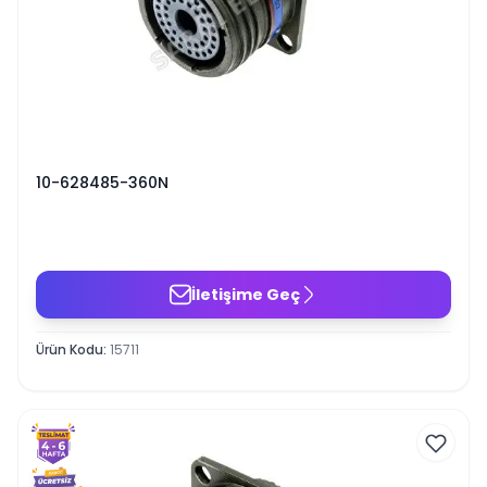
10-628485-360N
İletişime Geç
Ürün Kodu
:
15711