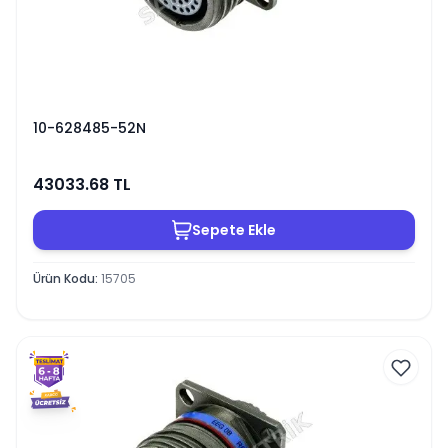
10-628485-52N
43033.68
TL
Sepete Ekle
Ürün Kodu
:
15705