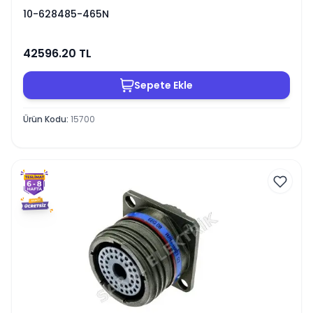
10-628485-465N
42596.20
TL
Sepete Ekle
Ürün Kodu
:
15700