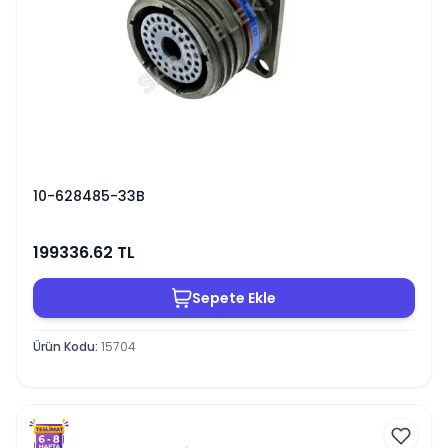
10-628485-33B
199336.62
TL
Sepete Ekle
Ürün Kodu
:
15704