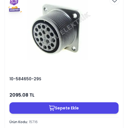
10-584650-29S
2095.08
TL
Sepete Ekle
Ürün Kodu
:
15716