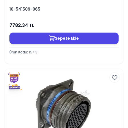
10-541509-065
7782.34
TL
Sepete Ekle
Ürün Kodu
:
15713