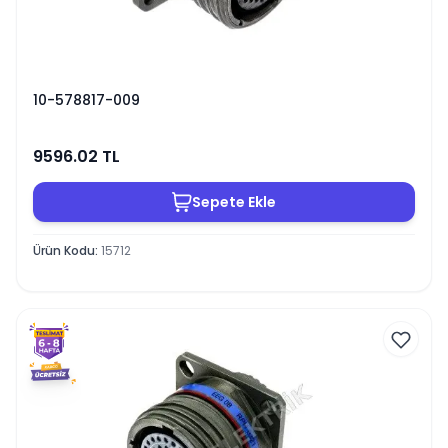
10-578817-009
9596.02
TL
Sepete Ekle
Ürün Kodu
:
15712