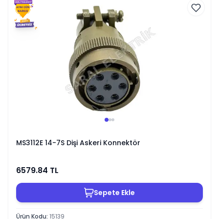
MS3112E 14-7S Dişi Askeri Konnektör
6579.84
TL
Sepete Ekle
Ürün Kodu
:
15139