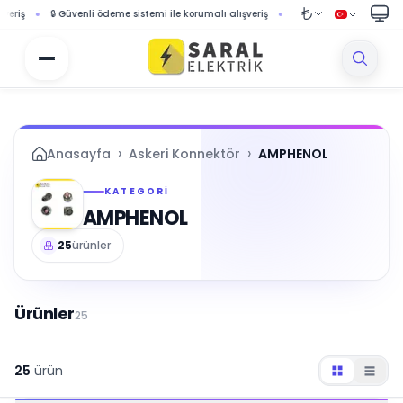
 ödeme sistemi ile korumalı alışveriş
🚚 1000 TL ve üzeri siparişlerde ücretsiz karg
›
›
Anasayfa
Askeri Konnektör
AMPHENOL
KATEGORI
AMPHENOL
25
ürünler
Ürünler
25
25
ürün