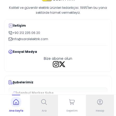
Kaliteli ve güvenilir elektrik ürünleri tedarikçisi. 1995'ten bu yana
sektörde hizmet vermekteyiz.
İletişim
+90 212 235 06 20
info@saralelektrik.com
Sosyal Medya
Bize abone olun
Şubelerimiz
İstanbul Merkez Şube
Emekyemez Mah. Okçu Musa Cad. Menevşe İş Merkezi No:22/131 1.
Kat Beyoğlu/İstanbul
+90 212 235 06 20
Ana Sayfa
Ara
Sepetim
Hesap