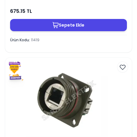
675.15
TL
Sepete Ekle
Ürün Kodu
:
11419