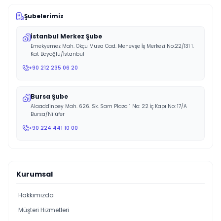
Şubelerimiz
İstanbul Merkez Şube
Emekyemez Mah. Okçu Musa Cad. Menevşe İş Merkezi No:22/131 1.
Kat Beyoğlu/İstanbul
+90 212 235 06 20
Bursa Şube
Alaaddinbey Mah. 626. Sk. Sam Plaza 1 No: 22 İç Kapı No: 17/A
Bursa/Nilüfer
+90 224 441 10 00
Kurumsal
Hakkımızda
Müşteri Hizmetleri