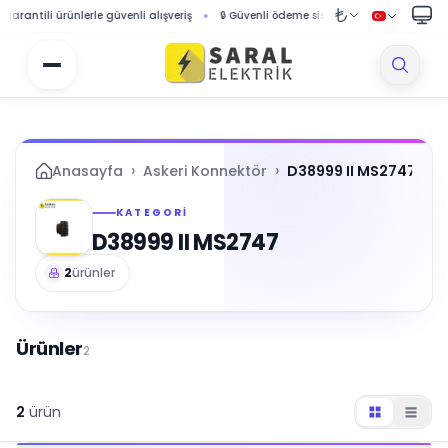
ntili ürünlerle güvenli alışveriş
🔒 Güvenli ödeme sistemi ile korumalı alışveriş
›
›
Anasayfa
Askeri Konnektör
D38999 II MS2747
KATEGORI
D38999 II MS2747
2
ürünler
Ürünler
2
2
ürün