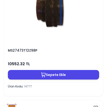
MS27473T12Z98P
10552.32
TL
Sepete Ekle
Ürün Kodu
:
14777