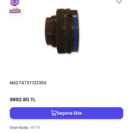
MS27473T12Z35S
9892.80
TL
Sepete Ekle
Ürün Kodu
:
14776