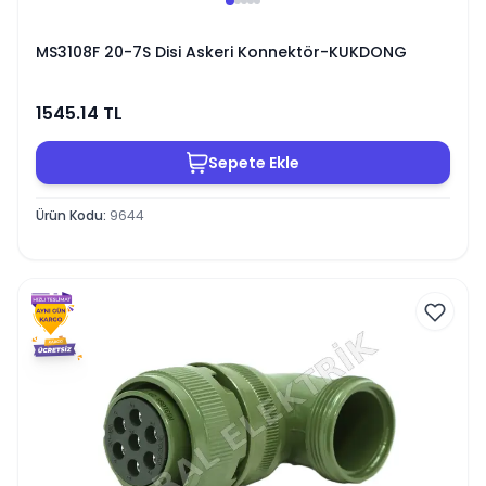
MS3108F 20-7S Disi Askeri Konnektör-KUKDONG
1545.14
TL
Sepete Ekle
Ürün Kodu
:
9644