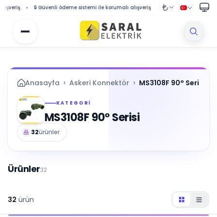
 sistemi ile korumalı alışveriş
🚚 1000 TL ve üzeri siparişlerde ücretsiz kargo fırs
›
›
Anasayfa
Askeri Konnektör
MS3108F 90° Serisi
KATEGORI
MS3108F 90° Serisi
32
ürünler
Ürünler
32
32
ürün