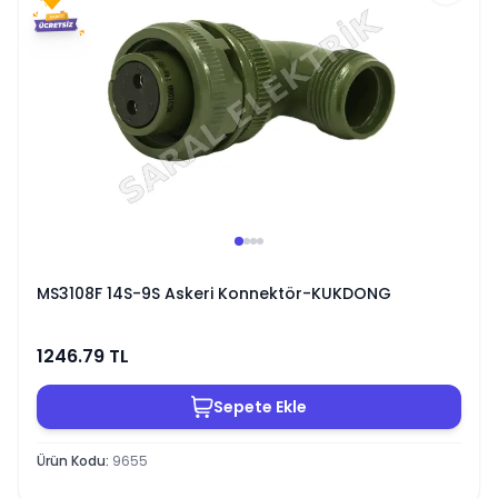
MS3108F 14S-9S Askeri Konnektör-KUKDONG
1246.79
TL
Sepete Ekle
Ürün Kodu
:
9655