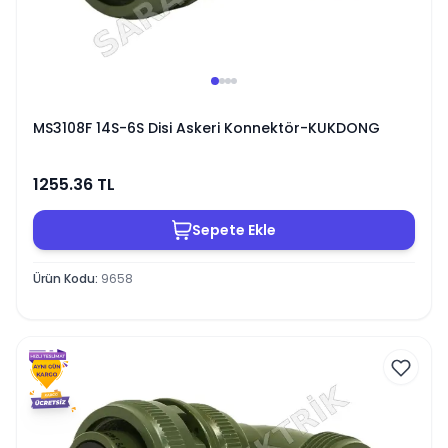
MS3108F 14S-6S Disi Askeri Konnektör-KUKDONG
1255.36
TL
Sepete Ekle
Ürün Kodu
:
9658