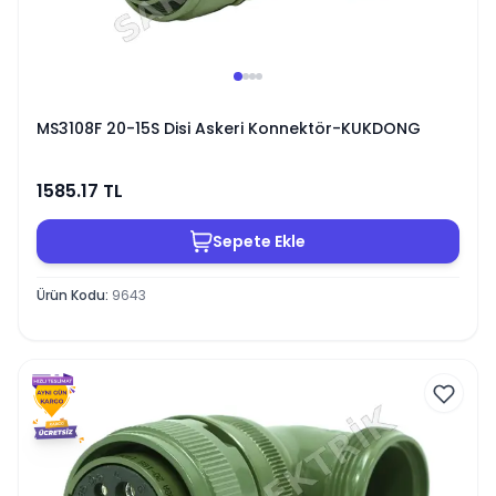
MS3108F 20-15S Disi Askeri Konnektör-KUKDONG
1585.17
TL
Sepete Ekle
Ürün Kodu
:
9643