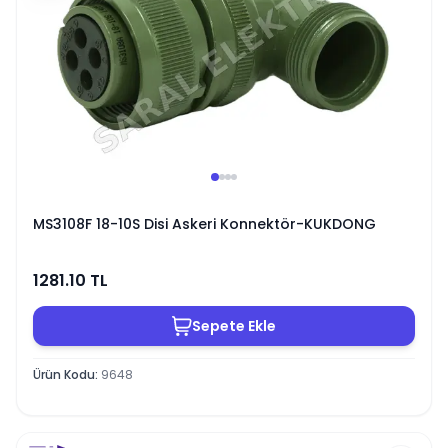
MS3108F 18-10S Disi Askeri Konnektör-KUKDONG
1281.10
TL
Sepete Ekle
Ürün Kodu
:
9648