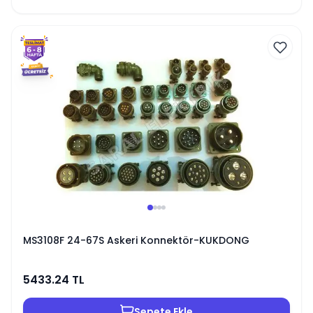
MS3108F 24-67S Askeri Konnektör-KUKDONG
5433.24
TL
Sepete Ekle