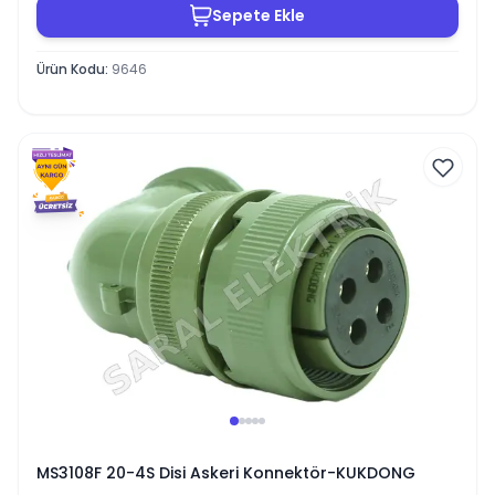
Sepete Ekle
Ürün Kodu
:
9646
MS3108F 20-4S Disi Askeri Konnektör-KUKDONG