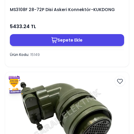
MS3108F 28-72P Disi Askeri Konnektör-KUKDONG
5433.24
TL
Sepete Ekle
Ürün Kodu
:
15149