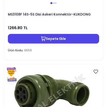
MS3108F 14S-5S Disi Askeri Konnektör-KUKDONG
1266.80
TL
Sepete Ekle
Ürün Kodu
:
9659