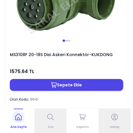
MS3108F 20-18S Disi Askeri Konnektör-KUKDONG
1575.64
TL
Sepete Ekle
Ürün Kodu
:
9641
Ana Sayfa
Ara
Sepetim
Hesap