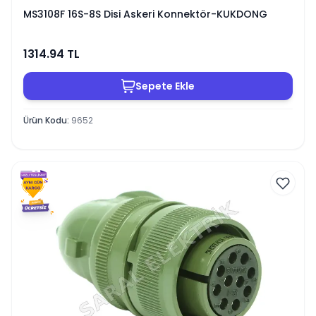
MS3108F 16S-8S Disi Askeri Konnektör-KUKDONG
1314.94
TL
Sepete Ekle
Ürün Kodu
:
9652