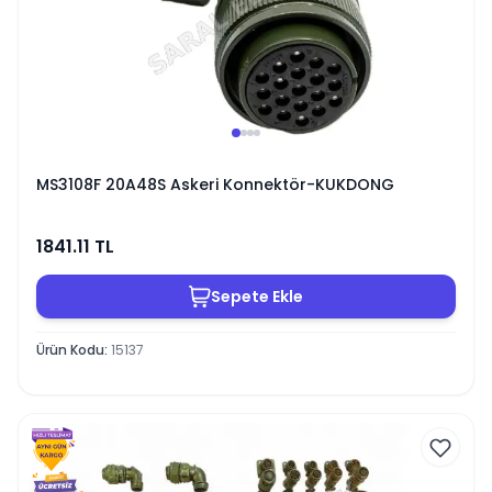
MS3108F 20A48S Askeri Konnektör-KUKDONG
1841.11
TL
Sepete Ekle
Ürün Kodu
:
15137