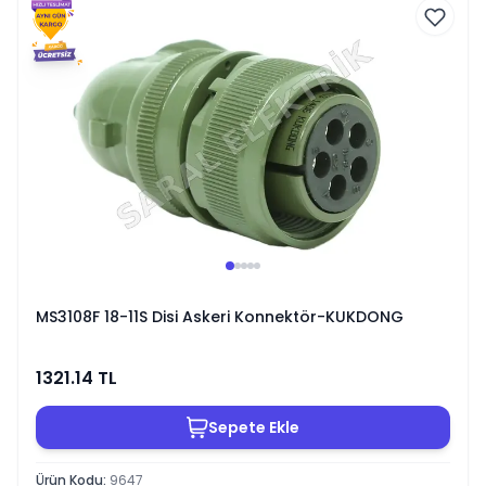
MS3108F 18-11S Disi Askeri Konnektör-KUKDONG
1321.14
TL
Sepete Ekle
Ürün Kodu
:
9647