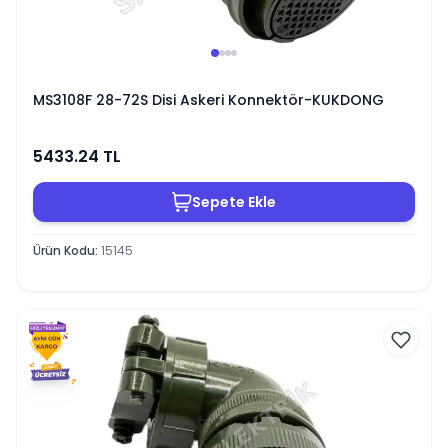
MS3108F 28-72S Disi Askeri Konnektör-KUKDONG
5433.24
TL
Sepete Ekle
Ürün Kodu
:
15145