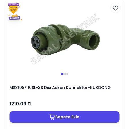
MS3108F 10SL-3S Disi Askeri Konnektör-KUKDONG
1210.09
TL
Sepete Ekle