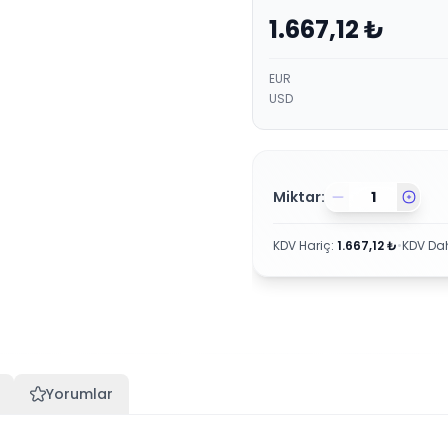
1.667,12
₺
EUR
USD
Miktar:
KDV Hariç
:
1.667,12
₺
•
KDV Dah
Yorumlar