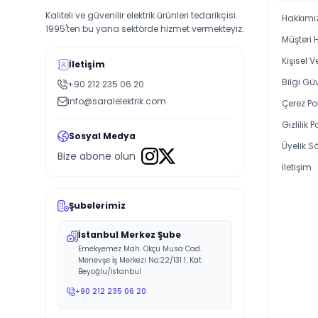
Kaliteli ve güvenilir elektrik ürünleri tedarikçisi.
Hakkımı
1995'ten bu yana sektörde hizmet vermekteyiz.
Müşteri 
Kişisel 
İletişim
Bilgi Güv
+90 212 235 06 20
info@saralelektrik.com
Çerez Pol
Gizlilik P
Sosyal Medya
Üyelik S
Bize abone olun
İletişim
Şubelerimiz
İstanbul Merkez Şube
Emekyemez Mah. Okçu Musa Cad.
Menevşe İş Merkezi No:22/131 1. Kat
Beyoğlu/İstanbul
+90 212 235 06 20