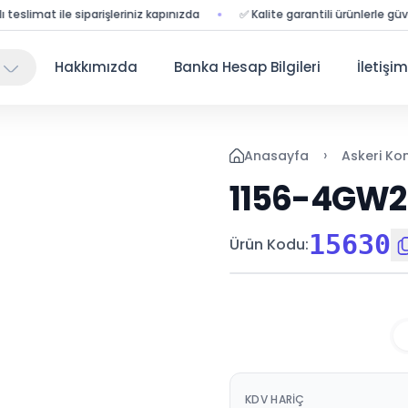
limat ile siparişleriniz kapınızda
✅ Kalite garantili ürünlerle güvenli al
Hakkımızda
Banka Hesap Bilgileri
İletişim
›
Anasayfa
Askeri Ko
1156-4GW2
15630
Ürün Kodu
:
KDV HARIÇ