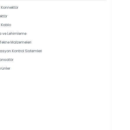
i Konnektör
ktör
l Kablo
 ve Lehimleme
 Tekne Malzemeleri
syon Kontrol Sistemleri
ansatör
rünler