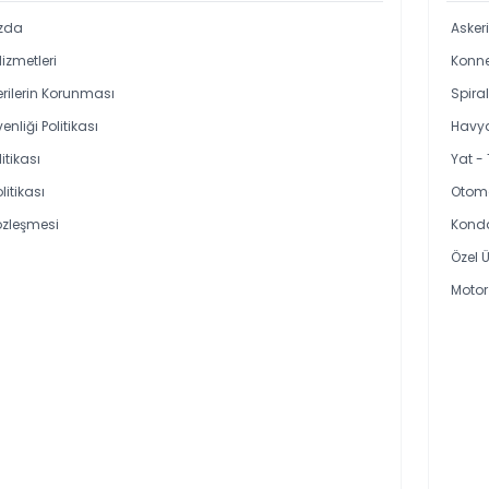
zda
Asker
Hizmetleri
Konne
Verilerin Korunması
Spira
enliği Politikası
Havya
itikası
Yat -
olitikası
Otoma
özleşmesi
Kond
Özel Ü
Motor