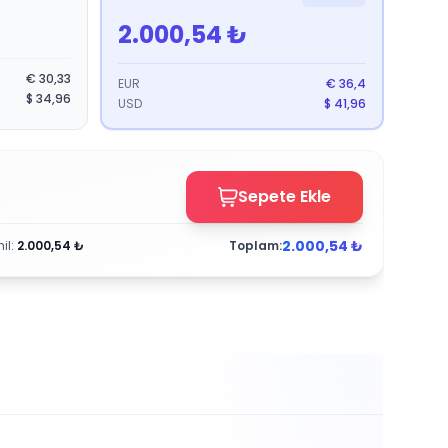
2.000,54
₺
€
30,33
EUR
€
36,4
$
34,96
USD
$
41,96
Sepete Ekle
2.000,54
₺
il
:
2.000,54
₺
Toplam: