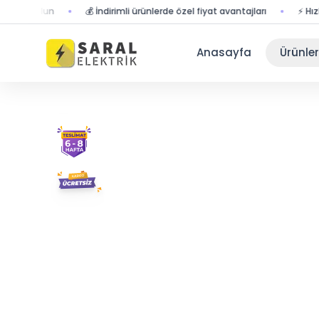
ar olun
💰 İndirimli ürünlerde özel fiyat avantajları
⚡ Hızlı tes
Anasayfa
Ürünler