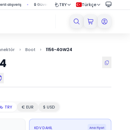
TRY
Türkçe
ışveriş
🔒 Güvenli ödeme sistemi ile korumalı alışveriş
🚚 1000
›
›
nnektör
Boot
1156-4GW24
4
₺ TRY
€ EUR
$ USD
KDV DAHIL
Ana Fiyat