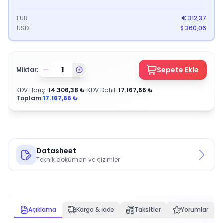
EUR
€
312,37
USD
$
360,06
Sepete Ekle
Miktar:
KDV Hariç
:
14.306,38
₺
•
KDV Dahil
:
17.167,66
₺
Toplam:
17.167,66
₺
Datasheet
Teknik doküman ve çizimler
Açıklama
Kargo & İade
Taksitler
Yorumlar