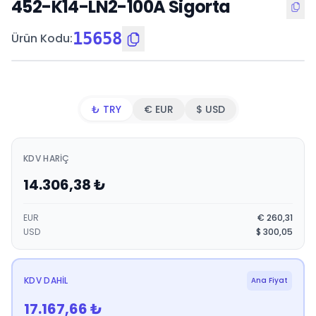
452-K14-LN2-100A Sigorta
15658
Ürün Kodu
:
₺ TRY
€ EUR
$ USD
KDV HARIÇ
14.306,38
₺
EUR
€
260,31
USD
$
300,05
KDV DAHIL
Ana Fiyat
17.167,66
₺