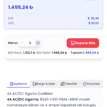
1.455,24
₺
EUR
€
26,48
USD
$
30,52
Sepete Ekle
Miktar:
KDV Hariç
:
1.212,7
₺
•
KDV Dahil
:
1.455,24
₺
Toplam:
1.455,24
₺
Açıklama
Kargo & İade
Taksitler
Yorumlar
4A AC/DC Sigorta Özellikleri
4A AC/DC sigorta
, 8340-F410-P1M4-A8H0 model
numarasıyla bilinen ve 4 amper kapasiteli tek kutuplu