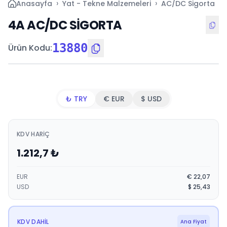
›
›
›
Anasayfa
Yat - Tekne Malzemeleri
AC/DC Sigorta
4A AC/DC SİGORTA
13880
Ürün Kodu
:
₺ TRY
€ EUR
$ USD
KDV HARIÇ
1.212,7
₺
EUR
€
22,07
USD
$
25,43
KDV DAHIL
Ana Fiyat