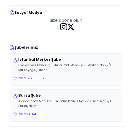
Sosyal Medya
Bize abone olun
Şubelerimiz
İstanbul Merkez Şube
Emekyemez Mah. Okçu Musa Cad. Menevşe İş Merkezi No:22/131 1.
Kat Beyoğlu/İstanbul
+90 212 235 06 20
Bursa Şube
Alaaddinbey Mah. 626. Sk. Sam Plaza 1 No: 22 İç Kapı No: 17/A
Bursa/Nilüfer
+90 224 441 10 00