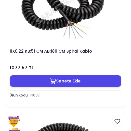
8X0,22 KB:51 CM AB:180 CM Spiral Kablo
1077.57
TL
Sepete Ekle
Ürün Kodu
:
14087