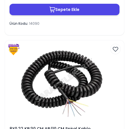
Sepete Ekle
Ürün Kodu
:
14090
8X0,22 KB:30 CM AB:110 CM Spiral Kablo