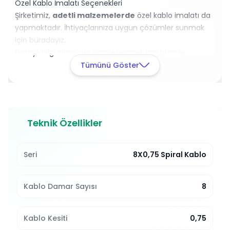
Özel Kablo İmalatı Seçenekleri
Şirketimiz,
adetli malzemelerde
özel kablo imalatı da
yapmaktadır. İhtiyaçlarınıza uygun çözümler sunmak
için buradayız.
Detaylı bilgi almak ve sipariş vermek için bizimle
iletişime geçin.
Tümünü Göster
Teknik Özellikler
Seri
8X0,75 Spiral Kablo
Kablo Damar Sayısı
8
Kablo Kesiti
0,75