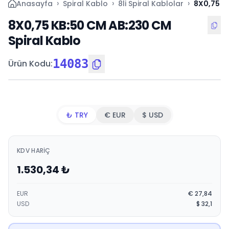
›
›
›
Anasayfa
Spiral Kablo
8li Spiral Kablolar
8X0,75 K
8X0,75 KB:50 CM AB:230 CM
Spiral Kablo
14083
Ürün Kodu
:
₺ TRY
€ EUR
$ USD
KDV HARIÇ
1.530,34
₺
EUR
€
27,84
USD
$
32,1