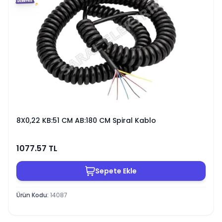
8X0,22 KB:51 CM AB:180 CM Spiral Kablo
1077.57
TL
Sepete Ekle
Ürün Kodu
:
14087