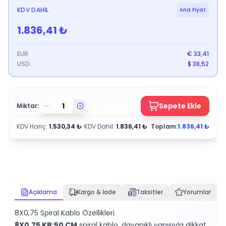
KDV DAHIL
Ana Fiyat
1.836,41
₺
EUR
€
33,41
USD
$
38,52
Sepete Ekle
Miktar:
KDV Hariç
:
1.530,34
₺
•
KDV Dahil
:
1.836,41
₺
Toplam:
1.836,41
₺
Açıklama
Kargo & İade
Taksitler
Yorumlar
8X0,75 Spiral Kablo Özellikleri
8X0,75 KB:50 CM
spiral kablo, dayanıklı yapısıyla dikkat