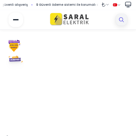
 Güvenli ödeme sistemi ile korumalı alışveriş
🚚 1000 TL ve üzeri siparişlerde ücr