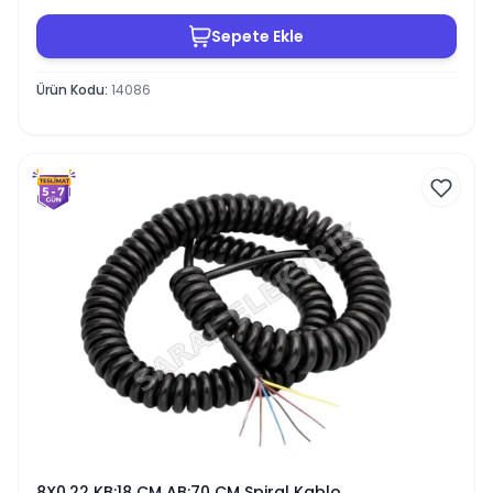
Sepete Ekle
Ürün Kodu
:
14086
8X0,22 KB:18 CM AB:70 CM Spiral Kablo