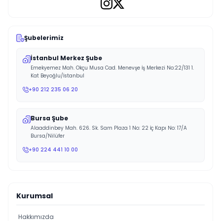
Şubelerimiz
İstanbul Merkez Şube
Emekyemez Mah. Okçu Musa Cad. Menevşe İş Merkezi No:22/131 1.
Kat Beyoğlu/İstanbul
+90 212 235 06 20
Bursa Şube
Alaaddinbey Mah. 626. Sk. Sam Plaza 1 No: 22 İç Kapı No: 17/A
Bursa/Nilüfer
+90 224 441 10 00
Kurumsal
Hakkımızda