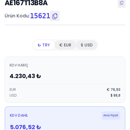
AE167T13B8A
15621
Ürün Kodu
:
₺ TRY
€ EUR
$ USD
KDV HARIÇ
4.230,43
₺
EUR
€
76,93
USD
$
88,8
KDV DAHIL
Ana Fiyat
5.076,52
₺