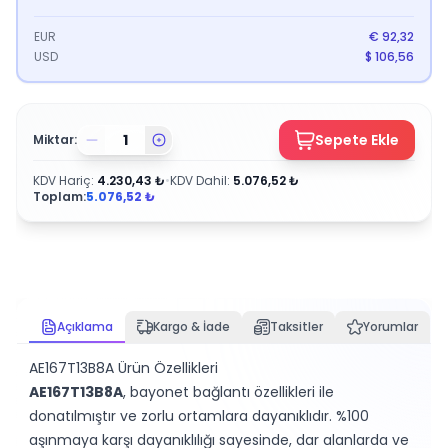
EUR
€
92,32
USD
$
106,56
Sepete Ekle
Miktar:
KDV Hariç
:
4.230,43
₺
•
KDV Dahil
:
5.076,52
₺
Toplam:
5.076,52
₺
Açıklama
Kargo & İade
Taksitler
Yorumlar
AE167T13B8A Ürün Özellikleri
AE167T13B8A
, bayonet bağlantı özellikleri ile
donatılmıştır ve zorlu ortamlara dayanıklıdır. %100
aşınmaya karşı dayanıklılığı sayesinde, dar alanlarda ve