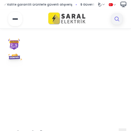
alite garantili ürünlerle güvenli alışveriş
🔒 Güvenli ödeme sistemi ile korumalı a