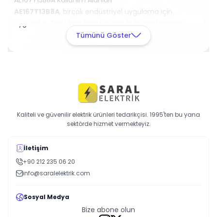
AE167T13B8A Kullanım Alanları
AE167T13B8A
, birçok endüstriyel uygulama için
uygundur. Zorlu koşullarda güvenilir bir performans
sunar ve çeşitli alanlarda kullanılabilir.
Tümünü Göster
Hemen Sipariş Verin
AE167T13B8A ürününü sipariş vererek, dayanıklı ve
güvenilir bir bağlantı çözümüne sahip olabilirsiniz.
Kaliteli ve güvenilir elektrik ürünleri tedarikçisi. 1995'ten bu yana
sektörde hizmet vermekteyiz.
İletişim
+90 212 235 06 20
info@saralelektrik.com
Sosyal Medya
Bize abone olun