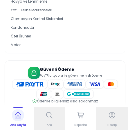
Havya ve Lehimleme
Yat - Tekne Malzemeleri
Otomasyon Kontrol Sistemleri
Kondansatör
Özel Ürünler
Motor
Güvenli Ödeme
PayTR altyapısı ile güvenli ve hızlı ödeme
Ödeme bilgileriniz asla saklanmaz
© 2026 Saral Elektrik. Tüm hakları saklıdır.
Gizlilik Politikası
Üyelik Sözleşmesi
Çerez Politikası
Ana Sayfa
Ara
Sepetim
Hesap