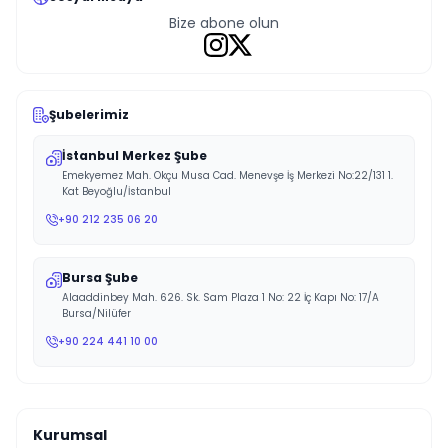
Bize abone olun
Şubelerimiz
İstanbul Merkez Şube
Emekyemez Mah. Okçu Musa Cad. Menevşe İş Merkezi No:22/131 1.
Kat Beyoğlu/İstanbul
+90 212 235 06 20
Bursa Şube
Alaaddinbey Mah. 626. Sk. Sam Plaza 1 No: 22 İç Kapı No: 17/A
Bursa/Nilüfer
+90 224 441 10 00
Kurumsal