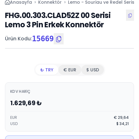
›
›
›
Anasayfa
Konnektör
Lemo - Souriau ve Redel Serisi
FHG.00.303.CLAD52Z 00 Serisi
Lemo 3 Pin Erkek Konnektör
15669
Ürün Kodu
:
₺ TRY
€ EUR
$ USD
KDV HARIÇ
1.629,69
₺
EUR
€
29,64
USD
$
34,21