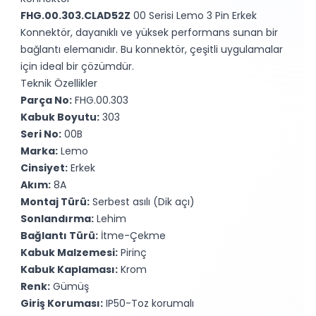
FHG.00.303.CLAD52Z
00 Serisi Lemo 3 Pin Erkek
Konnektör, dayanıklı ve yüksek performans sunan bir
bağlantı elemanıdır. Bu konnektör, çeşitli uygulamalar
için ideal bir çözümdür.
Teknik Özellikler
Parça No:
FHG.00.303
Kabuk Boyutu:
303
Seri No:
00B
Marka:
Lemo
Cinsiyet:
Erkek
Akım:
8A
Montaj Türü:
Serbest asılı (Dik açı)
Sonlandırma:
Lehim
Bağlantı Türü:
İtme-Çekme
Kabuk Malzemesi:
Pirinç
Kabuk Kaplaması:
Krom
Renk:
Gümüş
Giriş Koruması:
IP50-Toz korumalı