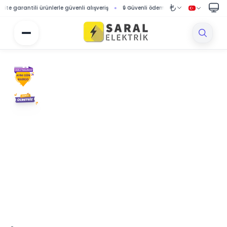
rantili ürünlerle güvenli alışveriş
🔒 Güvenli ödeme sistemi ile korumalı alışveriş