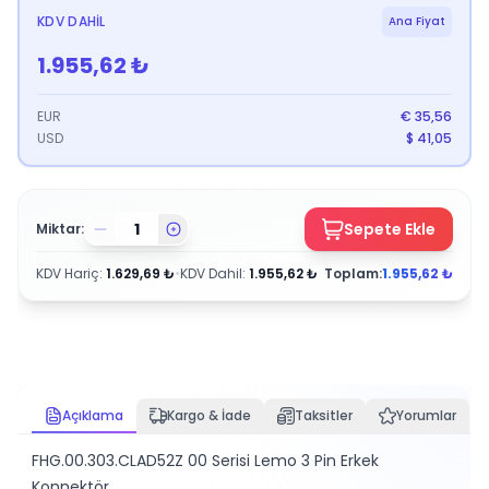
KDV DAHIL
Ana Fiyat
1.955,62
₺
EUR
€
35,56
USD
$
41,05
Sepete Ekle
Miktar:
KDV Hariç
:
1.629,69
₺
•
KDV Dahil
:
1.955,62
₺
Toplam:
1.955,62
₺
Açıklama
Kargo & İade
Taksitler
Yorumlar
FHG.00.303.CLAD52Z 00 Serisi Lemo 3 Pin Erkek
Konnektör