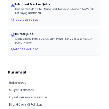
İstanbul Merkez Şube
Emekyemez Mah. Okçu Musa Cad. Menevşe İş Merkezi No:22/131 1.
Kat Beyoğlu/İstanbul
+90 212 235 06 20
Bursa Şube
Alaaddinbey Mah. 626. Sk. Sam Plaza 1 No: 22 İç Kapı No: 17/A
Bursa/Nilüfer
+90 224 441 10 00
Kurumsal
Hakkımızda
Müşteri Hizmetleri
Kişisel Verilerin Korunması
Bilgi Güvenliği Politikası