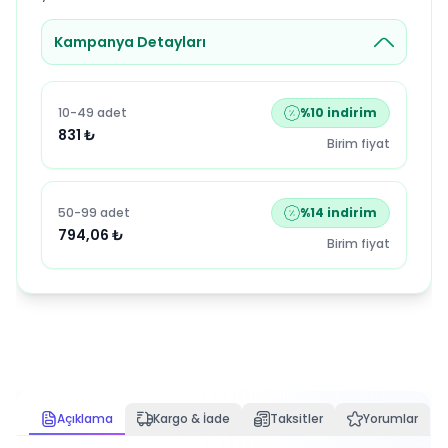
Kampanya Detayları
10-49 adet
%
10
indirim
831
₺
Birim fiyat
50-99 adet
%
14
indirim
794,06
₺
Birim fiyat
Açıklama
Kargo & İade
Taksitler
Yorumlar