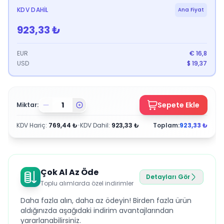
KDV DAHIL
Ana Fiyat
923,33
₺
EUR
€
16,8
USD
$
19,37
Sepete Ekle
Miktar:
KDV Hariç
:
769,44
₺
•
KDV Dahil
:
923,33
₺
Toplam:
923,33
₺
Çok Al Az Öde
Detayları Gör
Toplu alımlarda özel indirimler
Daha fazla alın, daha az ödeyin! Birden fazla ürün
aldığınızda aşağıdaki indirim avantajlarından
yararlanabilirsiniz.