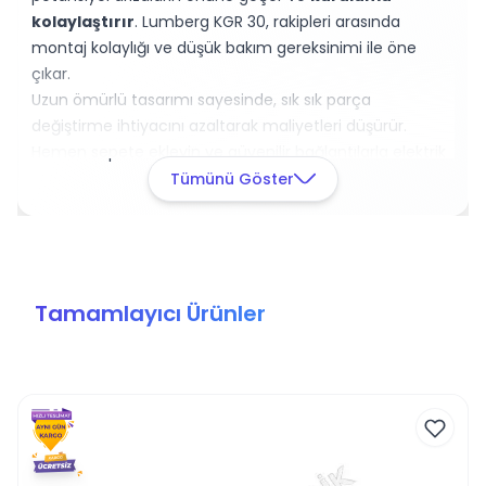
kolaylaştırır
. Lumberg KGR 30, rakipleri arasında
montaj kolaylığı ve düşük bakım gereksinimi ile öne
çıkar.
Uzun ömürlü tasarımı sayesinde, sık sık parça
değiştirme ihtiyacını azaltarak maliyetleri düşürür.
Hemen sepete ekleyin ve güvenilir bağlantılarla elektrik
tesisatınızı güçlendirin!
Tümünü Göster
Tamamlayıcı Ürünler