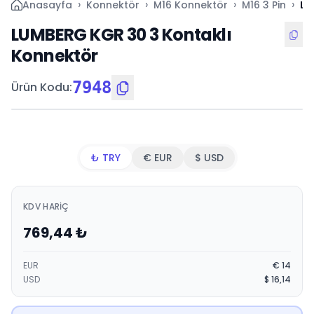
›
›
›
›
Anasayfa
Konnektör
M16 Konnektör
M16 3 Pin
LU
LUMBERG KGR 30 3 Kontaklı
Konnektör
7948
Ürün Kodu
:
₺ TRY
€ EUR
$ USD
KDV HARIÇ
769,44
₺
EUR
€
14
USD
$
16,14