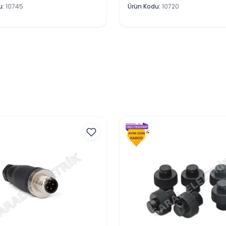
u
:
10745
Ürün Kodu
:
10720