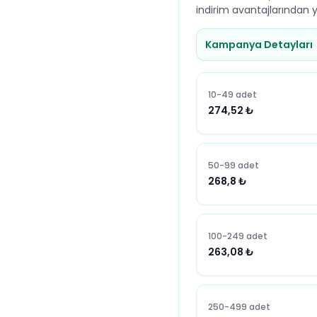
indirim avantajlarından ya
Kampanya Detayları
10-49 adet
274,52
₺
50-99 adet
268,8
₺
100-249 adet
263,08
₺
250-499 adet