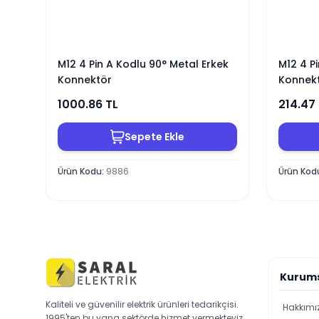
M12 4 Pin A Kodlu 90° Metal Erkek
M12 4 P
Konnektör
Konnek
1000.86
TL
214.47
Sepete Ekle
Ürün Kodu
:
9886
Ürün Kod
Kurum
Kaliteli ve güvenilir elektrik ürünleri tedarikçisi.
Hakkımı
1995'ten bu yana sektörde hizmet vermekteyiz.