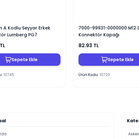
in A Kodlu Seyyar Erkek
7000-99931-0000000 M12 D
tör Lumberg PG7
Konnektör Kapağı
TL
82.93
TL
Sepete Ekle
Sepete Ekle
u
:
10745
Ürün Kodu
:
10720
sal
Kate
zda
Asker