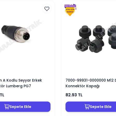
in A Kodlu Seyyar Erkek
7000-99931-0000000 M12 D
tör Lumberg PG7
Konnektör Kapağı
TL
82.93
TL
Sepete Ekle
Sepete Ekle