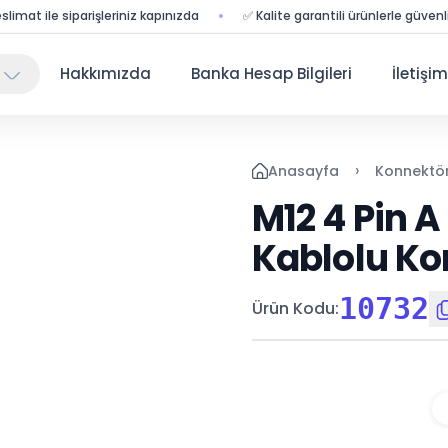
siparişleriniz kapınızda
✅ Kalite garantili ürünlerle güvenli alışveriş
Hakkımızda
Banka Hesap Bilgileri
İletişim
›
Anasayfa
Konnektö
M12 4 Pin A
Kablolu Ko
10732
Ürün Kodu
: