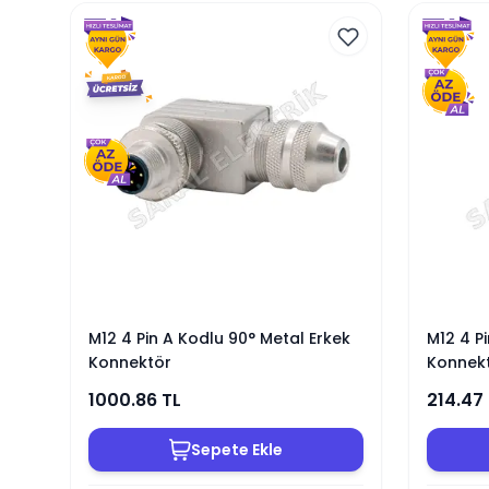
M12 4 Pin A Kodlu 90° Metal Erkek
M12 4 P
Konnektör
Konnek
1000.86
TL
214.47
Sepete Ekle