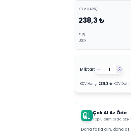
KDV HARIÇ
238,3
₺
EUR
USD
Miktar:
KDV Hariç
:
238,3
₺
•
KDV Dahil
Çok Al Az Öde
Toplu alımlarda özel 
Daha fazla alın, daha az 