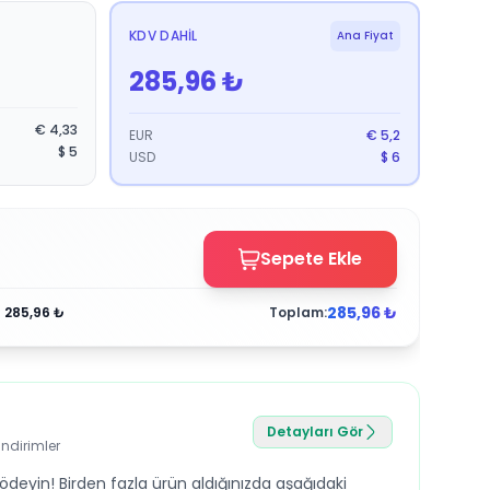
KDV DAHIL
Ana Fiyat
285,96
₺
€
4,33
EUR
€
5,2
$
5
USD
$
6
Sepete Ekle
285,96
₺
:
285,96
₺
Toplam:
Detayları Gör
indirimler
ödeyin! Birden fazla ürün aldığınızda aşağıdaki