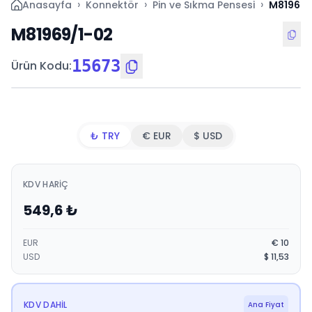
›
›
›
Anasayfa
Konnektör
Pin ve Sıkma Pensesi
M81969/
M81969/1-02
15673
Ürün Kodu
:
₺ TRY
€ EUR
$ USD
KDV HARIÇ
549,6
₺
EUR
€
10
USD
$
11,53
KDV DAHIL
Ana Fiyat