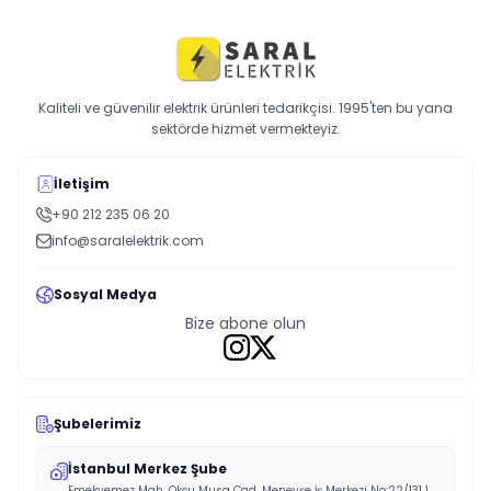
Kaliteli ve güvenilir elektrik ürünleri tedarikçisi. 1995'ten bu yana
sektörde hizmet vermekteyiz.
İletişim
+90 212 235 06 20
info@saralelektrik.com
Sosyal Medya
Bize abone olun
Şubelerimiz
İstanbul Merkez Şube
Emekyemez Mah. Okçu Musa Cad. Menevşe İş Merkezi No:22/131 1.