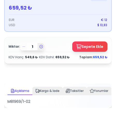
659,52
₺
EUR
€
12
USD
$
13,83
Sepete Ekle
Miktar:
KDV Hariç
:
549,6
₺
•
KDV Dahil
:
659,52
₺
Toplam:
659,52
₺
Açıklama
Kargo & İade
Taksitler
Yorumlar
M81969/1-02