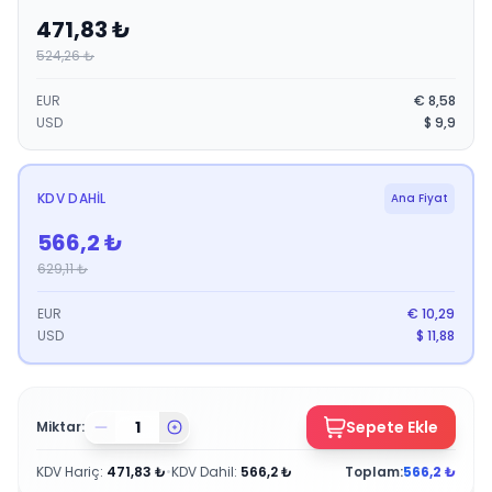
471,83
₺
524,26
₺
EUR
€
8,58
USD
$
9,9
KDV DAHIL
Ana Fiyat
566,2
₺
629,11
₺
EUR
€
10,29
USD
$
11,88
Sepete Ekle
Miktar:
KDV Hariç
:
471,83
₺
•
KDV Dahil
:
566,2
₺
Toplam:
566,2
₺