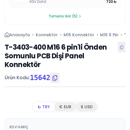
KDV Dahil
:
720
₺
Tümünü Gör (5)
›
›
›
›
Anasayfa
Konnektör
M16 Konnektör
M16 6 Pin
T-
T-3403-400 M16 6 pin'li Önden
Somunlu PCB Dişi Panel
Konnektör
15642
Ürün Kodu
:
₺ TRY
€ EUR
$ USD
KDV HARIÇ