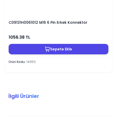
C09131H0061012 M16 6 Pin Erkek Konnektör
1056.38
TL
Sepete Ekle
Ürün Kodu
:
14950
İlgili Ürünler