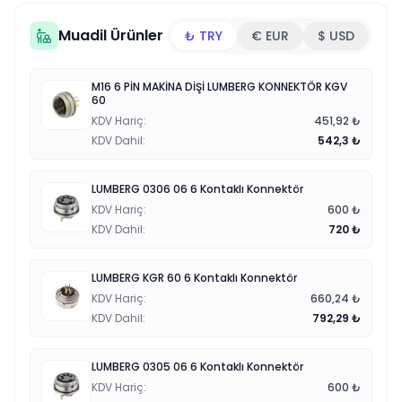
Muadil Ürünler
₺ TRY
€ EUR
$ USD
M16 6 PİN MAKİNA DİŞİ LUMBERG KONNEKTÖR KGV
60
KDV Hariç
:
451,92
₺
KDV Dahil
:
542,3
₺
LUMBERG 0306 06 6 Kontaklı Konnektör
KDV Hariç
:
600
₺
KDV Dahil
:
720
₺
LUMBERG KGR 60 6 Kontaklı Konnektör
KDV Hariç
:
660,24
₺
KDV Dahil
:
792,29
₺
LUMBERG 0305 06 6 Kontaklı Konnektör
KDV Hariç
:
600
₺