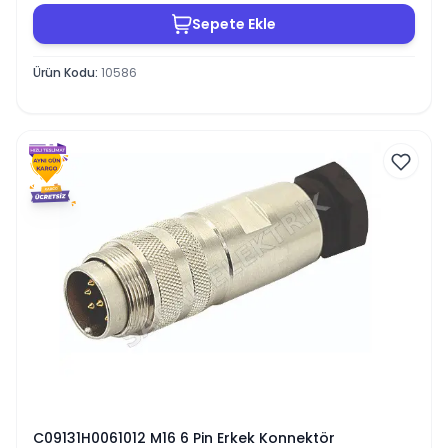
Sepete Ekle
Ürün Kodu
:
10586
C09131H0061012 M16 6 Pin Erkek Konnektör