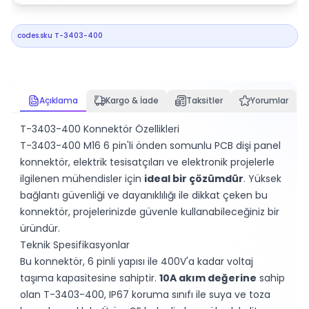
codes.sku
T-3403-400
Açıklama
Kargo & İade
Taksitler
Yorumlar
T-3403-400 Konnektör Özellikleri
T-3403-400 M16 6 pin'li önden somunlu PCB dişi panel
konnektör, elektrik tesisatçıları ve elektronik projelerle
ilgilenen mühendisler için
ideal bir çözümdür
. Yüksek
bağlantı güvenliği ve dayanıklılığı ile dikkat çeken bu
konnektör, projelerinizde güvenle kullanabileceğiniz bir
üründür.
Teknik Spesifikasyonlar
Bu konnektör, 6 pinli yapısı ile 400V'a kadar voltaj
taşıma kapasitesine sahiptir.
10A akım değerine
sahip
olan T-3403-400, IP67 koruma sınıfı ile suya ve toza