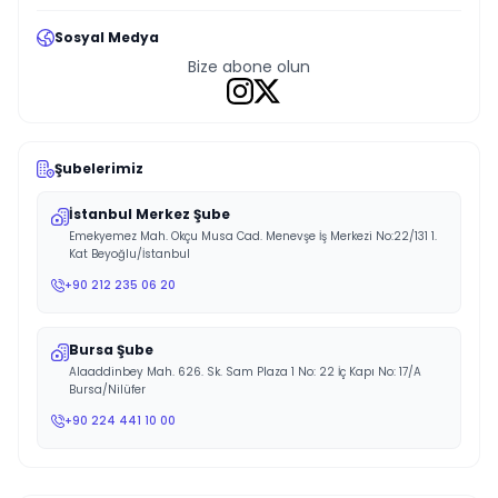
Sosyal Medya
Bize abone olun
Şubelerimiz
İstanbul Merkez Şube
Emekyemez Mah. Okçu Musa Cad. Menevşe İş Merkezi No:22/131 1.
Kat Beyoğlu/İstanbul
+90 212 235 06 20
Bursa Şube
Alaaddinbey Mah. 626. Sk. Sam Plaza 1 No: 22 İç Kapı No: 17/A
Bursa/Nilüfer
+90 224 441 10 00