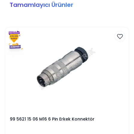
Hemen sepete ekleyin ve projelerinizde güvenilir
Tamamlayıcı Ürünler
bağlantılar için T-3403-400 konnektörü tercih edin!
99 5621 15 06 M16 6 Pin Erkek Konnektör