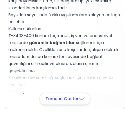
karşı dayanıklıdır. Ürün, CE belgeli olup, yüksek kalite
standartlarını karşılamaktadır.
Boyutları sayesinde farklı uygulamalara kolayca entegre
edilebilir.
Kullanım Alanları
T-3403-400 konnektör, konut, iş yeri ve endüstriyel
tesislerde
güvenilir bağlantılar
sağlamak için
mükemmeldir. Özellikle zorlu koşullarda çalışan elektrik
tesisatlarında, bu konnektör sayesinde bağlantı
güvenliğini artırabilir ve olası arızaların önüne
geçebilirsiniz.
Projelerinizde sürekliliği sağlamak için mükemmel bir
seçimdir.
Avantajları
Rakiplerinden farklı olarak, T-3403-400 konnektör, uzun
Tümünü Göster
ömürlü yapısı ve düşük bakım gereksinimi ile öne
çıkmaktadır.
Amphenol markasının müşteri
memnuniyeti odaklı yaklaşımı
, ürünün güvenilirliğini
artırmaktadır.