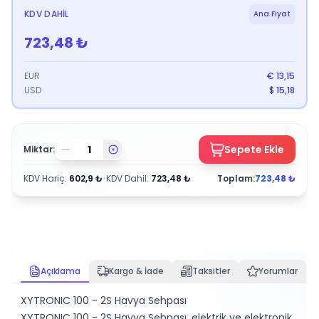
KDV DAHIL
Ana Fiyat
723,48
₺
EUR
€
13,15
USD
$
15,18
Sepete Ekle
Miktar:
KDV Hariç
:
602,9
₺
•
KDV Dahil
:
723,48
₺
Toplam:
723,48
₺
Açıklama
Kargo & İade
Taksitler
Yorumlar
XYTRONIC 100 - 2S Havya Sehpası
XYTRONIC 100 - 2S Havya Sehpası, elektrik ve elektronik