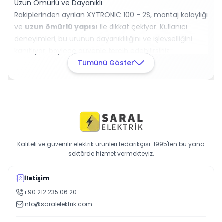
Uzun Ömürlü ve Dayanıklı
Rakiplerinden ayrılan XYTRONIC 100 - 2S, montaj kolaylığı
ve
uzun ömürlü yapısı
ile dikkat çekiyor. Kullanıcı
deneyimleri, bu ürünün dayanıklılığını ve işlevselliğini
kanıtlıyor; böylece güvenle tercih edebilirsiniz.
Hızlı ve Verimli Çalışma
Tümünü Göster
İşlerinizi daha verimli hale getirmek için hemen sepete
ekleyin ve profesyonel deneyiminizi bir adım öteye
taşıyın!
Kaliteli ve güvenilir elektrik ürünleri tedarikçisi. 1995'ten bu yana
sektörde hizmet vermekteyiz.
İletişim
+90 212 235 06 20
info@saralelektrik.com