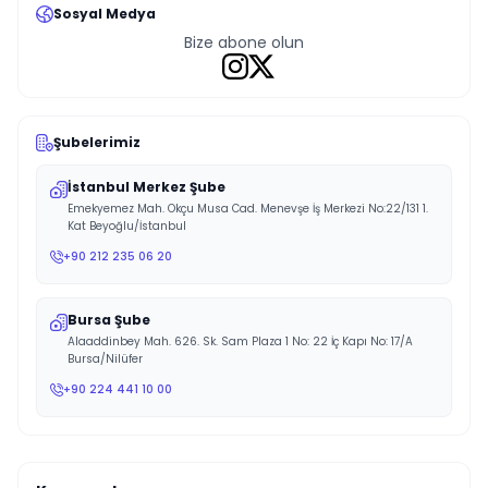
Sosyal Medya
Bize abone olun
Şubelerimiz
İstanbul Merkez Şube
Emekyemez Mah. Okçu Musa Cad. Menevşe İş Merkezi No:22/131 1.
Kat Beyoğlu/İstanbul
+90 212 235 06 20
Bursa Şube
Alaaddinbey Mah. 626. Sk. Sam Plaza 1 No: 22 İç Kapı No: 17/A
Bursa/Nilüfer
+90 224 441 10 00