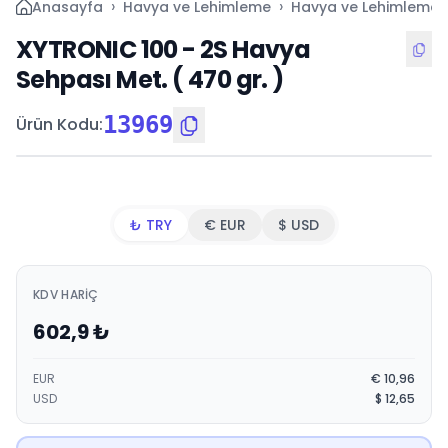
›
›
Anasayfa
Havya ve Lehimleme
Havya ve Lehimleme İ
XYTRONIC 100 - 2S Havya
Sehpası Met. ( 470 gr. )
13969
Ürün Kodu
:
₺ TRY
€ EUR
$ USD
KDV HARIÇ
602,9
₺
EUR
€
10,96
USD
$
12,65