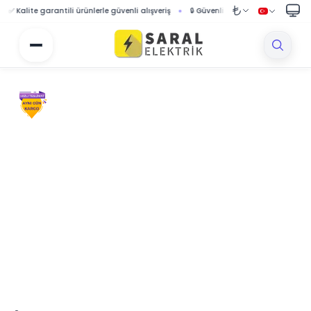
lite garantili ürünlerle güvenli alışveriş
🔒 Güvenli ödeme sistemi ile korumalı al