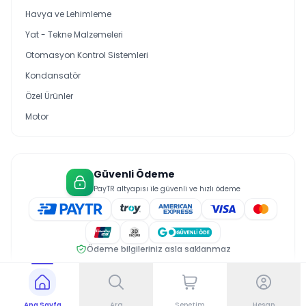
Havya ve Lehimleme
Yat - Tekne Malzemeleri
Otomasyon Kontrol Sistemleri
Kondansatör
Özel Ürünler
Motor
Güvenli Ödeme
PayTR altyapısı ile güvenli ve hızlı ödeme
Ödeme bilgileriniz asla saklanmaz
© 2026 Saral Elektrik. Tüm hakları saklıdır.
Gizlilik Politikası
Üyelik Sözleşmesi
Çerez Politikası
Ana Sayfa
Ara
Sepetim
Hesap