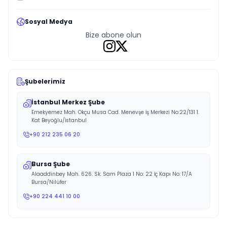
Sosyal Medya
Bize abone olun
Şubelerimiz
İstanbul Merkez Şube
Emekyemez Mah. Okçu Musa Cad. Menevşe İş Merkezi No:22/131 1.
Kat Beyoğlu/İstanbul
+90 212 235 06 20
Bursa Şube
Alaaddinbey Mah. 626. Sk. Sam Plaza 1 No: 22 İç Kapı No: 17/A
Bursa/Nilüfer
+90 224 441 10 00