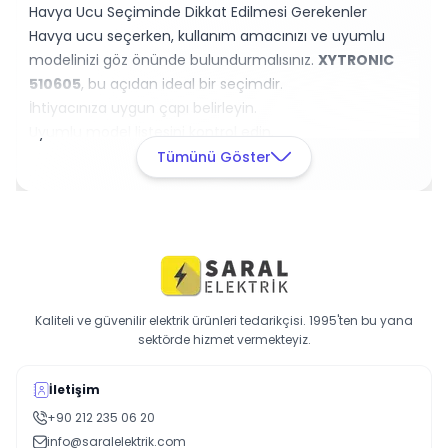
Havya Ucu Seçiminde Dikkat Edilmesi Gerekenler
Havya ucu seçerken, kullanım amacınızı ve uyumlu
modelinizi göz önünde bulundurmalısınız.
XYTRONIC
510605
, bu açıdan ideal bir seçimdir.
İhtiyacınıza uygun çapı belirleyin.
Uyumlu model listesini kontrol edin.
Kalite ve dayanıklılık açısından değerlendirin.
Tümünü Göster
Hemen
XYTRONIC 510605 havya ucunu
sipariş verin
ve lehimleme işlemlerinizde fark yaratın!
Kaliteli ve güvenilir elektrik ürünleri tedarikçisi. 1995'ten bu yana
sektörde hizmet vermekteyiz.
İletişim
+90 212 235 06 20
info@saralelektrik.com