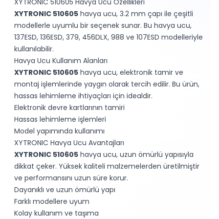
XYTRONIC 510605 Havya Ucu Özellikleri
XYTRONIC 510605
havya ucu, 3.2 mm çapı ile çeşitli
modellerle uyumlu bir seçenek sunar. Bu havya ucu,
137ESD, 136ESD, 379, 456DLX, 988 ve 107ESD modelleriyle
kullanılabilir.
Havya Ucu Kullanım Alanları
XYTRONIC 510605
havya ucu, elektronik tamir ve
montaj işlemlerinde yaygın olarak tercih edilir. Bu ürün,
hassas lehimleme ihtiyaçları için idealdir.
Elektronik devre kartlarının tamiri
Hassas lehimleme işlemleri
Model yapımında kullanımı
XYTRONIC Havya Ucu Avantajları
XYTRONIC 510605
havya ucu, uzun ömürlü yapısıyla
dikkat çeker. Yüksek kaliteli malzemelerden üretilmiştir
ve performansını uzun süre korur.
Dayanıklı ve uzun ömürlü yapı
Farklı modellere uyum
Kolay kullanım ve taşıma