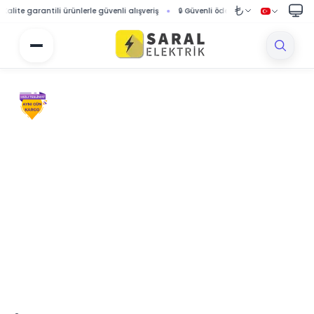
e garantili ürünlerle güvenli alışveriş
🔒 Güvenli ödeme sistemi ile korumalı alışv