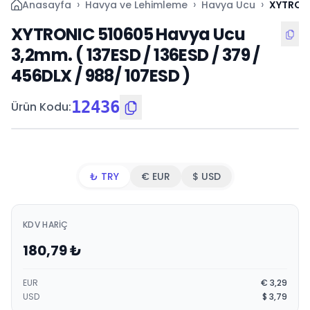
›
›
›
Anasayfa
Havya ve Lehimleme
Havya Ucu
XYTRONI
XYTRONIC 510605 Havya Ucu
3,2mm. ( 137ESD / 136ESD / 379 /
456DLX / 988/ 107ESD )
12436
Ürün Kodu
:
₺ TRY
€ EUR
$ USD
KDV HARIÇ
180,79
₺
EUR
€
3,29
USD
$
3,79