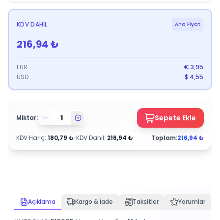
KDV DAHIL
Ana Fiyat
216,94
₺
EUR
€
3,95
USD
$
4,55
Sepete Ekle
Miktar:
KDV Hariç
:
180,79
₺
•
KDV Dahil
:
216,94
₺
Toplam:
216,94
₺
Açıklama
Kargo & İade
Taksitler
Yorumlar