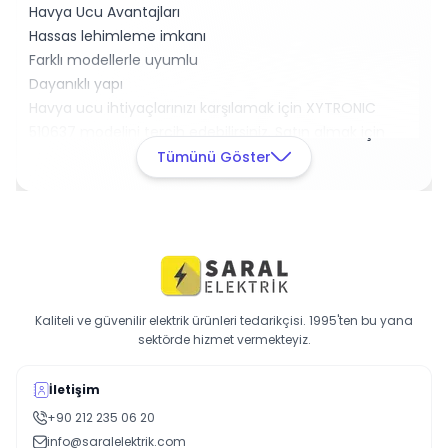
Havya Ucu Avantajları
Hassas lehimleme imkanı
Farklı modellerle uyumlu
Dayanıklı yapı
Havya ucu ihtiyaçlarınızı karşılamak için XYTRONIC
510637 modelini tercih edebilirsiniz. Satın almak için
hemen iletişime geçin!
Tümünü Göster
Kaliteli ve güvenilir elektrik ürünleri tedarikçisi. 1995'ten bu yana
sektörde hizmet vermekteyiz.
İletişim
+90 212 235 06 20
info@saralelektrik.com