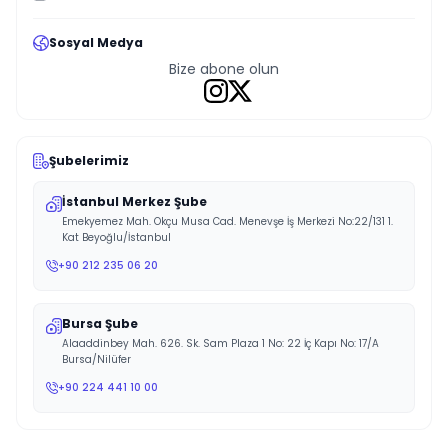
Sosyal Medya
Bize abone olun
Şubelerimiz
İstanbul Merkez Şube
Emekyemez Mah. Okçu Musa Cad. Menevşe İş Merkezi No:22/131 1.
Kat Beyoğlu/İstanbul
+90 212 235 06 20
Bursa Şube
Alaaddinbey Mah. 626. Sk. Sam Plaza 1 No: 22 İç Kapı No: 17/A
Bursa/Nilüfer
+90 224 441 10 00