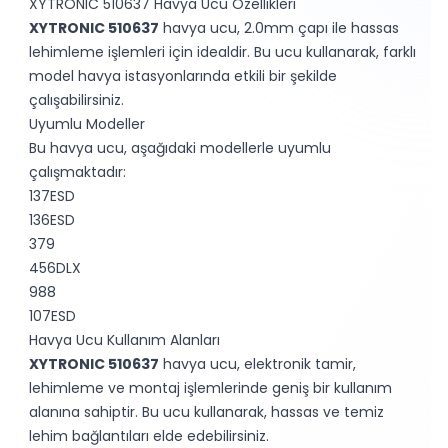
XYTRONIC 510637 Havya Ucu Özellikleri
XYTRONIC 510637
havya ucu, 2.0mm çapı ile hassas
lehimleme işlemleri için idealdir. Bu ucu kullanarak, farklı
model havya istasyonlarında etkili bir şekilde
çalışabilirsiniz.
Uyumlu Modeller
Bu havya ucu, aşağıdaki modellerle uyumlu
çalışmaktadır:
137ESD
136ESD
379
456DLX
988
107ESD
Havya Ucu Kullanım Alanları
XYTRONIC 510637
havya ucu, elektronik tamir,
lehimleme ve montaj işlemlerinde geniş bir kullanım
alanına sahiptir. Bu ucu kullanarak, hassas ve temiz
lehim bağlantıları elde edebilirsiniz.