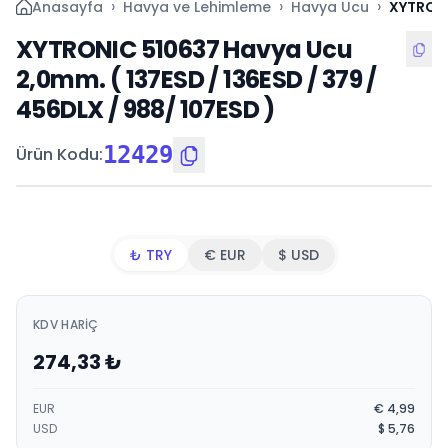
›
›
›
Anasayfa
Havya ve Lehimleme
Havya Ucu
XYTRONI
XYTRONIC 510637 Havya Ucu
2,0mm. ( 137ESD / 136ESD / 379 /
456DLX / 988/ 107ESD )
12429
Ürün Kodu
:
₺ TRY
€ EUR
$ USD
KDV HARIÇ
274,33
₺
EUR
€
4,99
USD
$
5,76