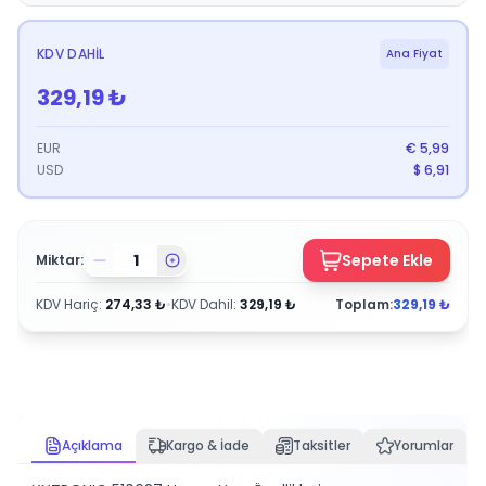
KDV DAHIL
Ana Fiyat
329,19
₺
EUR
€
5,99
USD
$
6,91
Sepete Ekle
Miktar:
KDV Hariç
:
274,33
₺
•
KDV Dahil
:
329,19
₺
Toplam:
329,19
₺
Açıklama
Kargo & İade
Taksitler
Yorumlar