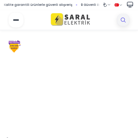
ite garantili ürünlerle güvenli alışveriş
🔒 Güvenli ödeme sistemi ile korumalı alış