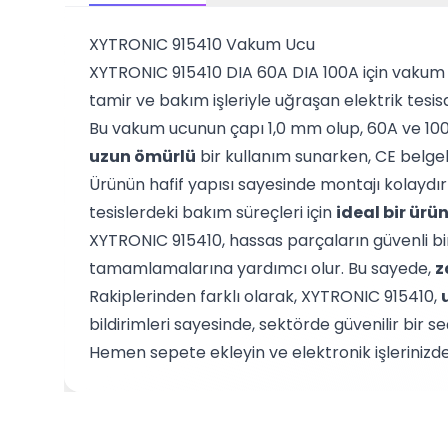
XYTRONIC 915410 Vakum Ucu
XYTRONIC 915410 DIA 60A DIA 100A için vakum 
tamir ve bakım işleriyle uğraşan elektrik tesisa
Bu vakum ucunun çapı 1,0 mm olup, 60A ve 100
uzun ömürlü
bir kullanım sunarken, CE belgeli 
Ürünün hafif yapısı sayesinde montajı kolaydır v
tesislerdeki bakım süreçleri için
ideal bir ürü
XYTRONIC 915410, hassas parçaların güvenli bir şe
tamamlamalarına yardımcı olur. Bu sayede,
z
Rakiplerinden farklı olarak, XYTRONIC 915410,
bildirimleri sayesinde, sektörde güvenilir bir 
Hemen sepete ekleyin ve elektronik işlerinizd