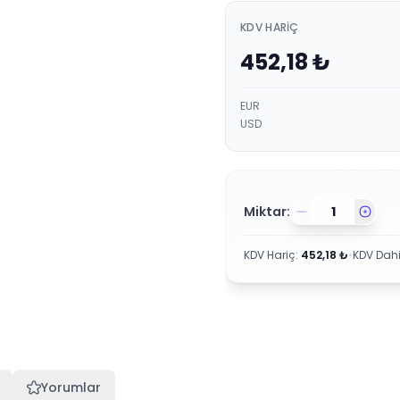
KDV HARIÇ
452,18
₺
EUR
USD
Miktar:
KDV Hariç
:
452,18
₺
•
KDV Dahi
Yorumlar