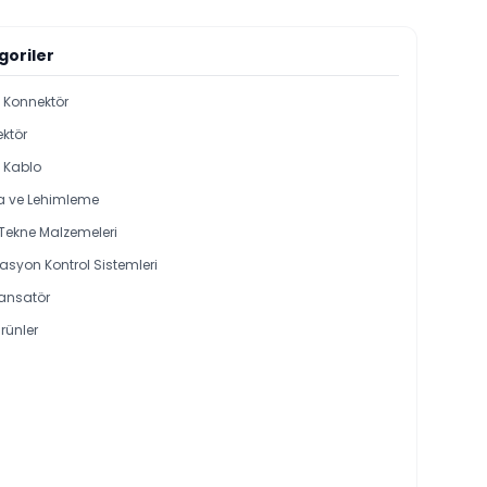
goriler
i Konnektör
ktör
l Kablo
 ve Lehimleme
 Tekne Malzemeleri
syon Kontrol Sistemleri
ansatör
rünler