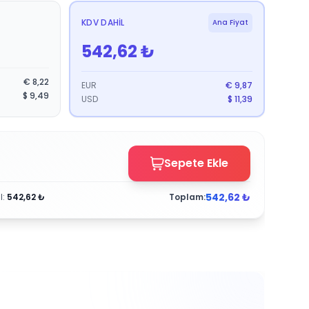
KDV DAHIL
Ana Fiyat
542,62
₺
€
8,22
EUR
€
9,87
$
9,49
USD
$
11,39
Sepete Ekle
542,62
₺
l
:
542,62
₺
Toplam: