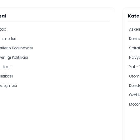
sal
Kate
zda
Asker
Hizmetleri
Konne
Verilerin Korunması
Spira
enliği Politikası
Havya
itikası
Yat -
olitikası
Otoma
özleşmesi
Kond
Özel Ü
Motor