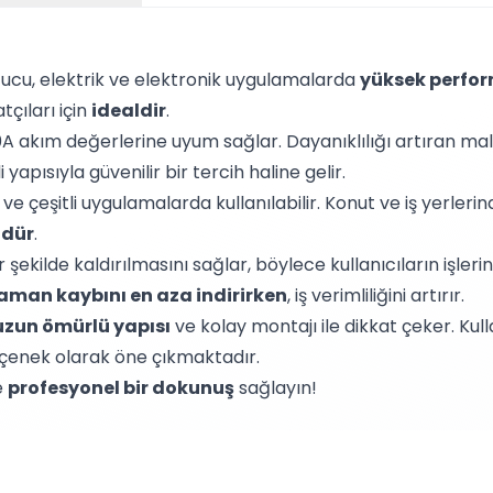
ucu, elektrik ve elektronik uygulamalarda
yüksek perfo
tçıları için
idealdir
.
A akım değerlerine uyum sağlar. Dayanıklılığı artıran ma
yapısıyla güvenilir bir tercih haline gelir.
e çeşitli uygulamalarda kullanılabilir. Konut ve iş yerlerin
ndür
.
kilde kaldırılmasını sağlar, böylece kullanıcıların işlerini 
aman kaybını en aza indirirken
, iş verimliliğini artırır.
uzun ömürlü yapısı
ve kolay montajı ile dikkat çeker. Ku
seçenek olarak öne çıkmaktadır.
e
profesyonel bir dokunuş
sağlayın!