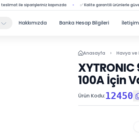
imat ile siparişleriniz kapınızda
✅ Kalite garantili ürünlerle güvenli alı
Hakkımızda
Banka Hesap Bilgileri
İletişim
›
Anasayfa
Havya ve
XYTRONIC 9
100A İçin 
12450
Ürün Kodu
: