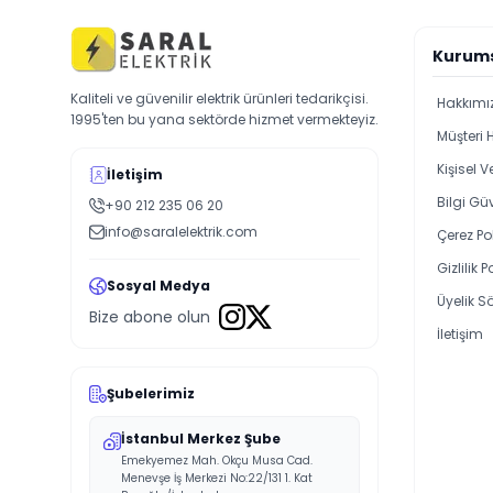
Kurum
Kaliteli ve güvenilir elektrik ürünleri tedarikçisi.
Hakkımı
1995'ten bu yana sektörde hizmet vermekteyiz.
Müşteri 
Kişisel 
İletişim
Bilgi Güv
+90 212 235 06 20
info@saralelektrik.com
Çerez Pol
Gizlilik P
Sosyal Medya
Üyelik S
Bize abone olun
İletişim
Şubelerimiz
İstanbul Merkez Şube
Emekyemez Mah. Okçu Musa Cad.
Menevşe İş Merkezi No:22/131 1. Kat