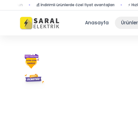
r olun
💰 İndirimli ürünlerde özel fiyat avantajları
⚡ Hızlı tesl
Anasayfa
Ürünler