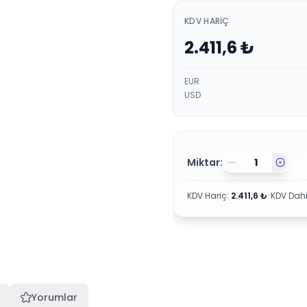
KDV HARIÇ
2.411,6
₺
EUR
USD
Miktar:
KDV Hariç
:
2.411,6
₺
•
KDV Dahi
Yorumlar