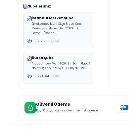
Şubelerimiz
İstanbul Merkez Şube
Emekyemez Mah. Okçu Musa Cad.
Menevşe İş Merkezi No:22/131 1. Kat
Beyoğlu/İstanbul
+90 212 235 06 20
Bursa Şube
Alaaddinbey Mah. 626. Sk. Sam Plaza 1
No: 22 İç Kapı No: 17/A Bursa/Nilüfer
+90 224 441 10 00
Güvenli Ödeme
PayTR altyapısı ile güvenli ve hızlı ödeme