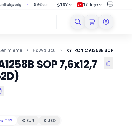
TRY
Türkçe
şveriş
🔒 Güvenli ödeme sistemi ile korumalı alışveriş
🚚 1000 
›
›
 Lehimleme
Havya Ucu
XYTRONIC A1258B SOP 7,6x12,7
1258B SOP 7,6x12,7
52D)
₺ TRY
€ EUR
$ USD