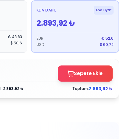
KDV DAHIL
Ana Fiyat
2.893,92
₺
€
43,83
EUR
€
52,6
$
50,6
USD
$
60,72
Sepete Ekle
2.893,92
₺
l
:
2.893,92
₺
Toplam: