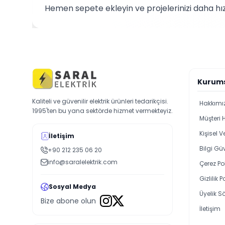
Hemen sepete ekleyin ve projelerinizi daha hız
Kurum
Kaliteli ve güvenilir elektrik ürünleri tedarikçisi.
Hakkımı
1995'ten bu yana sektörde hizmet vermekteyiz.
Müşteri 
Kişisel 
İletişim
Bilgi Güv
+90 212 235 06 20
info@saralelektrik.com
Çerez Pol
Gizlilik P
Sosyal Medya
Üyelik S
Bize abone olun
İletişim