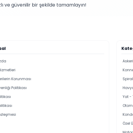
lı ve güvenilir bir şekilde tamamlayın!
sal
Kate
zda
Asker
Hizmetleri
Konne
Verilerin Korunması
Spira
enliği Politikası
Havya
itikası
Yat -
olitikası
Otoma
özleşmesi
Kond
Özel Ü
Motor