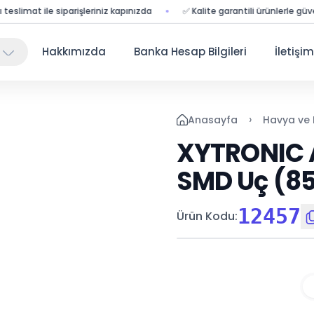
imat ile siparişleriniz kapınızda
✅ Kalite garantili ürünlerle güvenli alı
Hakkımızda
Banka Hesap Bilgileri
İletişim
›
Anasayfa
Havya ve
XYTRONIC A
SMD Uç (8
12457
Ürün Kodu
: