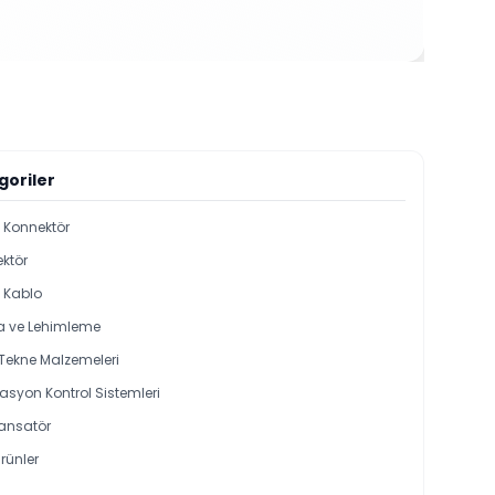
goriler
i Konnektör
ktör
l Kablo
 ve Lehimleme
 Tekne Malzemeleri
syon Kontrol Sistemleri
ansatör
rünler