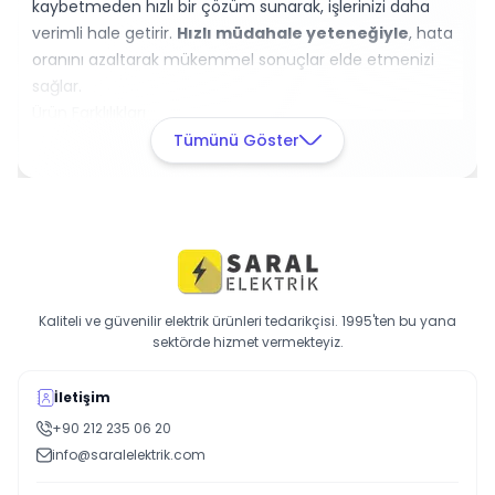
kaybetmeden hızlı bir çözüm sunarak, işlerinizi daha
verimli hale getirir.
Hızlı müdahale yeteneğiyle
, hata
oranını azaltarak mükemmel sonuçlar elde etmenizi
sağlar.
Ürün Farklılıkları
XYTRONIC DP - 2 1000, rakiplerinden farklı olarak, esnek
Tümünü Göster
yapısı ve yüksek dayanıklılığıyla öne çıkmaktadır. Uzun
ömürlü tasarımı ve kolay montajı sayesinde, kullanıcı
dostu bir deneyim sunar.
Müşteri Memnuniyeti
Müşteri memnuniyeti odaklı yaklaşımı ile bu ürün,
sektördeki
güvenilirliği
ile dikkat çekmektedir. Hemen
Kaliteli ve güvenilir elektrik ürünleri tedarikçisi. 1995'ten bu yana
sepete ekleyin ve lehimleme işlerinizdeki verimliliği
sektörde hizmet vermekteyiz.
artırın!
İletişim
+90 212 235 06 20
info@saralelektrik.com