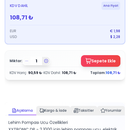
KDV DAHIL
Ana Fiyat
108,71
₺
EUR
€
1,98
USD
$
2,28
Sepete Ekle
Miktar:
KDV Hariç
:
90,59
₺
•
KDV Dahil
:
108,71
₺
Toplam:
108,71
₺
Açıklama
Kargo & İade
Taksitler
Yorumlar
Lehim Pompası Ucu Özellikleri
XYTRONIC DP - 2 1000 için lehim pompası ucu, elektrik