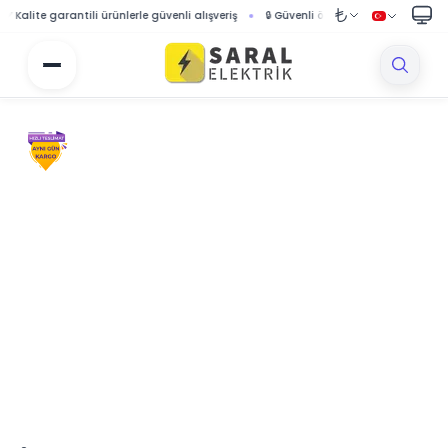
ite garantili ürünlerle güvenli alışveriş
🔒 Güvenli ödeme sistemi ile korumalı alı