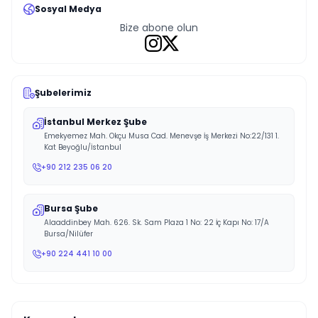
Sosyal Medya
Bize abone olun
Şubelerimiz
İstanbul Merkez Şube
Emekyemez Mah. Okçu Musa Cad. Menevşe İş Merkezi No:22/131 1.
Kat Beyoğlu/İstanbul
+90 212 235 06 20
Bursa Şube
Alaaddinbey Mah. 626. Sk. Sam Plaza 1 No: 22 İç Kapı No: 17/A
Bursa/Nilüfer
+90 224 441 10 00