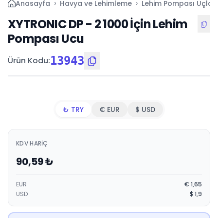
›
›
Anasayfa
Havya ve Lehimleme
Lehim Pompası Uçları
XYTRONIC DP - 2 1000 İçin Lehim
Pompası Ucu
13943
Ürün Kodu
:
₺ TRY
€ EUR
$ USD
KDV HARIÇ
90,59
₺
EUR
€
1,65
USD
$
1,9