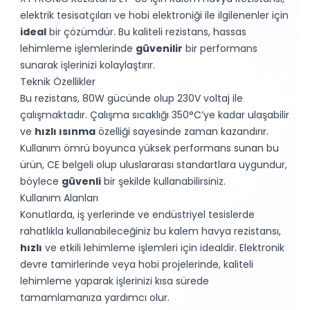
elektrik tesisatçıları ve hobi elektroniği ile ilgilenenler için
ideal
bir çözümdür. Bu kaliteli rezistans, hassas
lehimleme işlemlerinde
güvenilir
bir performans
sunarak işlerinizi kolaylaştırır.
Teknik Özellikler
Bu rezistans, 80W gücünde olup 230V voltaj ile
çalışmaktadır. Çalışma sıcaklığı 350°C’ye kadar ulaşabilir
ve
hızlı ısınma
özelliği sayesinde zaman kazandırır.
Kullanım ömrü boyunca yüksek performans sunan bu
ürün, CE belgeli olup uluslararası standartlara uygundur,
böylece
güvenli
bir şekilde kullanabilirsiniz.
Kullanım Alanları
Konutlarda, iş yerlerinde ve endüstriyel tesislerde
rahatlıkla kullanabileceğiniz bu kalem havya rezistansı,
hızlı
ve etkili lehimleme işlemleri için idealdir. Elektronik
devre tamirlerinde veya hobi projelerinde, kaliteli
lehimleme yaparak işlerinizi kısa sürede
tamamlamanıza yardımcı olur.