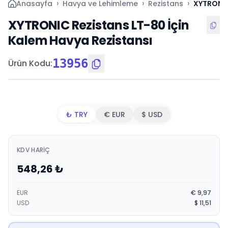
›
›
›
Anasayfa
Havya ve Lehimleme
Rezistans
XYTRONIC
XYTRONIC Rezistans LT-80 İçin
Kalem Havya Rezistansı
13956
Ürün Kodu
:
₺ TRY
€ EUR
$ USD
KDV HARIÇ
548,26
₺
EUR
€
9,97
USD
$
11,51