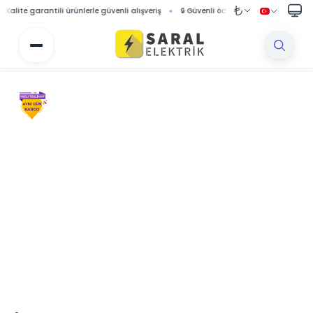
e garantili ürünlerle güvenli alışveriş
🔒 Güvenli ödeme sistemi ile korumalı alışv