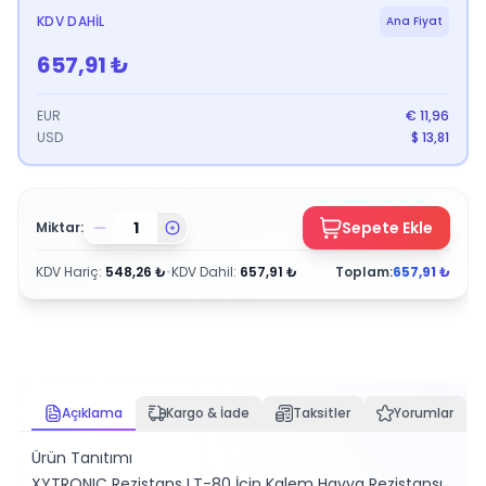
KDV DAHIL
Ana Fiyat
657,91
₺
EUR
€
11,96
USD
$
13,81
Sepete Ekle
Miktar:
KDV Hariç
:
548,26
₺
•
KDV Dahil
:
657,91
₺
Toplam:
657,91
₺
Açıklama
Kargo & İade
Taksitler
Yorumlar
Ürün Tanıtımı
XYTRONIC Rezistans LT-80 İçin Kalem Havya Rezistansı,