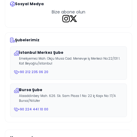
Sosyal Medya
Bize abone olun
Şubelerimiz
İstanbul Merkez Şube
Emekyemez Mah. Okçu Musa Cad. Menevşe İş Merkezi No:22/131 1.
Kat Beyoğlu/İstanbul
+90 212 235 06 20
Bursa Şube
Alaaddinbey Mah. 626. Sk. Sam Plaza 1 No: 22 İç Kapı No: 17/A
Bursa/Nilüfer
+90 224 441 10 00