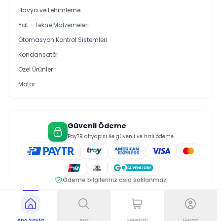
Havya ve Lehimleme
Yat - Tekne Malzemeleri
Otomasyon Kontrol Sistemleri
Kondansatör
Özel Ürünler
Motor
Güvenli Ödeme
PayTR altyapısı ile güvenli ve hızlı ödeme
Ödeme bilgileriniz asla saklanmaz
© 2026 Saral Elektrik. Tüm hakları saklıdır.
Gizlilik Politikası
Üyelik Sözleşmesi
Çerez Politikası
Ana Sayfa
Ara
Sepetim
Hesap