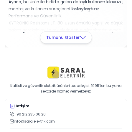
Ayrıca, bu ürün ile birlikte gelen detaylı kullanım kılavuzu,
montaj ve kullanım süreçlerini
kolaylaştırır
.
Performans ve Güvenilirlik
XYTRONIC Rezistans LT-80, uzun ömürlü yapısı ve düşük
bakım gereksinimi ile rakiplerinden ayrılmaktadır. Ayrıca,
kullanıcılar tarafından olumlu geri dönüşler almış ve
Tümünü Göster
güvenilirliği
test edilmiştir.
Bu ürün, profesyonel deneyim sunarak işlerinizi daha da
kolaylaştırır.
Hızlı Alım
Hemen sepete ekleyin ve yüksek kaliteli lehimleme
deneyiminin tadını çıkarın!
Kaliteli ve güvenilir elektrik ürünleri tedarikçisi. 1995'ten bu yana
sektörde hizmet vermekteyiz.
İletişim
+90 212 235 06 20
info@saralelektrik.com