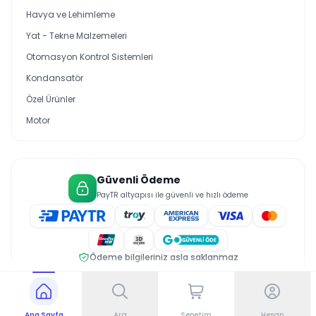
Havya ve Lehimleme
Yat - Tekne Malzemeleri
Otomasyon Kontrol Sistemleri
Kondansatör
Özel Ürünler
Motor
Güvenli Ödeme
PayTR altyapısı ile güvenli ve hızlı ödeme
Ödeme bilgileriniz asla saklanmaz
© 2026 Saral Elektrik. Tüm hakları saklıdır.
Gizlilik Politikası
Üyelik Sözleşmesi
Çerez Politikası
Ana Sayfa
Ara
Sepetim
Hesap