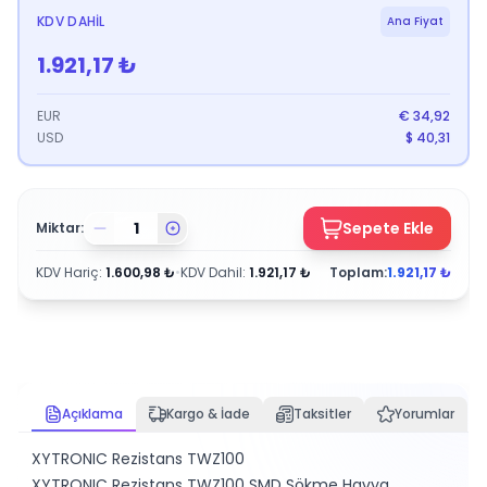
KDV DAHIL
Ana Fiyat
1.921,17
₺
EUR
€
34,92
USD
$
40,31
Sepete Ekle
Miktar:
KDV Hariç
:
1.600,98
₺
•
KDV Dahil
:
1.921,17
₺
Toplam:
1.921,17
₺
Açıklama
Kargo & İade
Taksitler
Yorumlar
XYTRONIC Rezistans TWZ100
XYTRONIC Rezistans TWZ100 SMD Sökme Havya