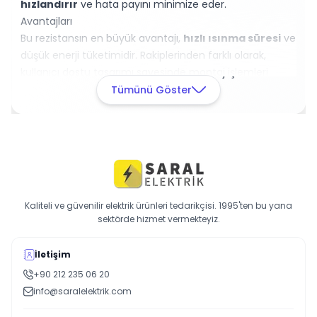
hızlandırır
ve hata payını minimize eder.
Avantajları
Bu rezistansın en büyük avantajı,
hızlı ısınma süresi
ve
düşük enerji tüketimidir. Rakiplerinden farklı olarak,
kullanıcı dostu tasarımı sayesinde montaj işlemleri
oldukça basittir.
Tümünü Göster
Müşteri memnuniyeti ile ön plana çıkan XYTRONIC, uzun
garanti süresi ile güvenilir bir tercih sunar.
Harekete Geçin
Hemen sepete ekleyin ve elektronik projelerinizde fark
yaratın!
Kaliteli ve güvenilir elektrik ürünleri tedarikçisi. 1995'ten bu yana
sektörde hizmet vermekteyiz.
İletişim
+90 212 235 06 20
info@saralelektrik.com