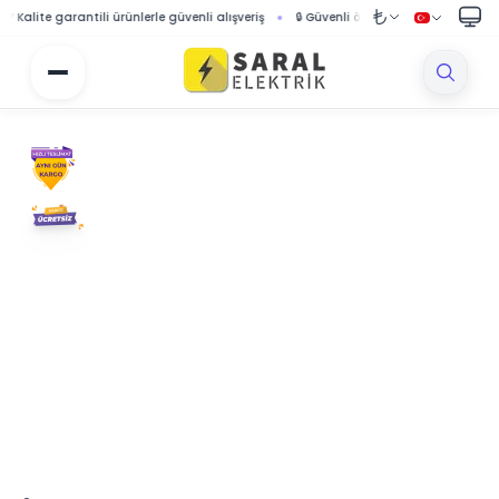
ite garantili ürünlerle güvenli alışveriş
🔒 Güvenli ödeme sistemi ile korumalı alı