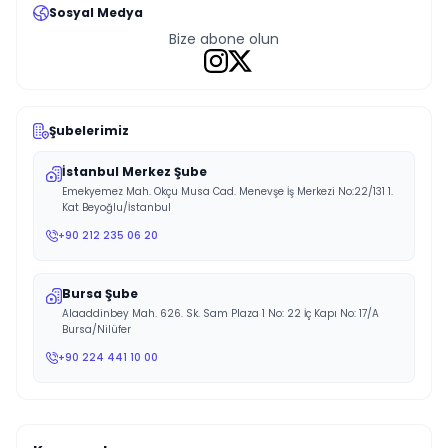
Sosyal Medya
Bize abone olun
Şubelerimiz
İstanbul Merkez Şube
Emekyemez Mah. Okçu Musa Cad. Menevşe İş Merkezi No:22/131 1.
Kat Beyoğlu/İstanbul
+90 212 235 06 20
Bursa Şube
Alaaddinbey Mah. 626. Sk. Sam Plaza 1 No: 22 İç Kapı No: 17/A
Bursa/Nilüfer
+90 224 441 10 00