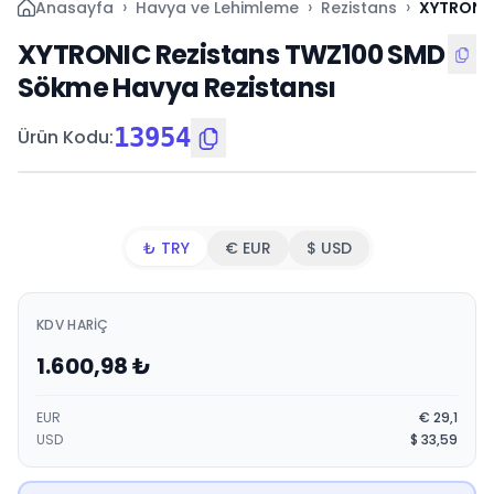
›
›
›
Anasayfa
Havya ve Lehimleme
Rezistans
XYTRONIC
XYTRONIC Rezistans TWZ100 SMD
Sökme Havya Rezistansı
13954
Ürün Kodu
:
₺ TRY
€ EUR
$ USD
KDV HARIÇ
1.600,98
₺
EUR
€
29,1
USD
$
33,59