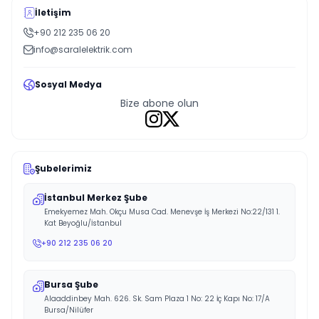
İletişim
+90 212 235 06 20
info@saralelektrik.com
Sosyal Medya
Bize abone olun
Şubelerimiz
İstanbul Merkez Şube
Emekyemez Mah. Okçu Musa Cad. Menevşe İş Merkezi No:22/131 1.
Kat Beyoğlu/İstanbul
+90 212 235 06 20
Bursa Şube
Alaaddinbey Mah. 626. Sk. Sam Plaza 1 No: 22 İç Kapı No: 17/A
Bursa/Nilüfer