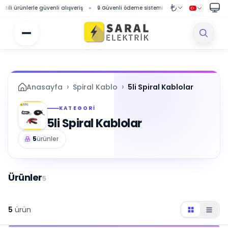
nlerle güvenli alışveriş
🔒 Güvenli ödeme sistemi ile korumalı alışveriş
🚚 10
›
›
Anasayfa
Spiral Kablo
5li Spiral Kablolar
KATEGORI
5li Spiral Kablolar
5
ürünler
Ürünler
5
5
ürün