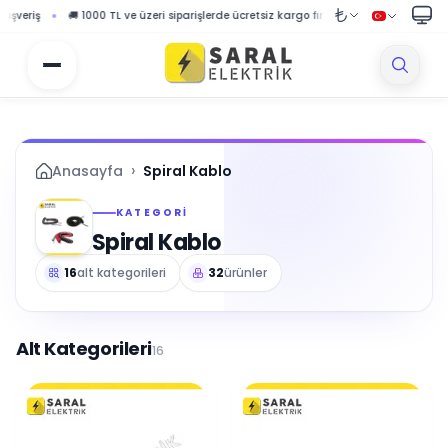
 üzeri siparişlerde ücretsiz kargo fırsatı
🎉 Özel fırsatlar ve kampanyalardan h
›
Anasayfa
Spiral Kablo
KATEGORI
Spiral Kablo
16
alt kategorileri
32
ürünler
Alt Kategorileri
16