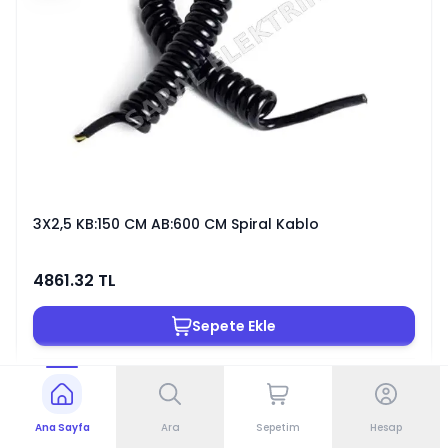
3X2,5 KB:150 CM AB:600 CM Spiral Kablo
4861.32
TL
Sepete Ekle
Ürün Kodu
:
15240
Ana Sayfa
Ara
Sepetim
Hesap