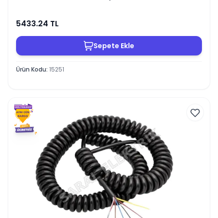
5433.24
TL
Sepete Ekle
Ürün Kodu
:
15251