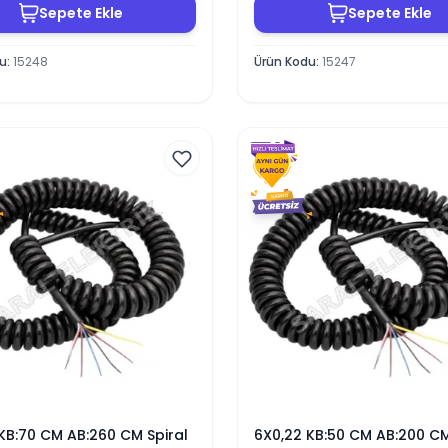
Sepete Ekle
Sepete Ekle
du
:
15248
Ürün Kodu
:
15247
KB:70 CM AB:260 CM Spiral
6X0,22 KB:50 CM AB:200 CM