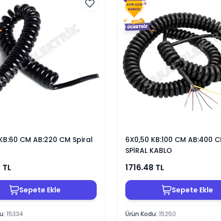
KB:60 CM AB:220 CM Spiral
6X0,50 KB:100 CM AB:400 
SPİRAL KABLO
5
TL
1716.48
TL
Sepete Ekle
Sepete Ekle
du
:
15334
Ürün Kodu
:
15250