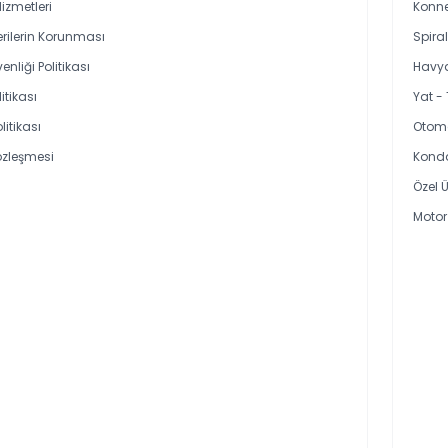
Hizmetleri
Konne
Verilerin Korunması
Spira
enliği Politikası
Havya
itikası
Yat -
olitikası
Otoma
özleşmesi
Kond
Özel Ü
Motor