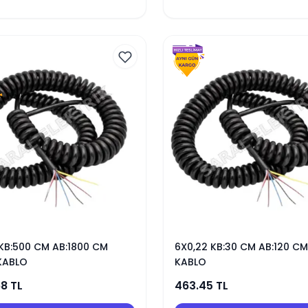
KB:500 CM AB:1800 CM
6X0,22 KB:30 CM AB:120 CM
 KABLO
KABLO
68
TL
463.45
TL