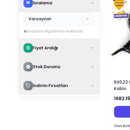
Sıralama
Varsayılan
Sıralama Algoritması Hakkında
Fiyat Aralığı
Stok Durumu
6X0,22 
İndirim Fırsatları
Kablo
1682.1
Ürün Ko