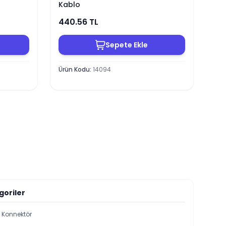
Kablo
440.56
TL
Sepete Ekle
Ürün Kodu
:
14094
goriler
i Konnektör