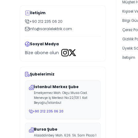
Müşteri 
Kişisel 
İletişim
Bilgi Güv
+90 212 235 06 20
info@saralelektrik.com
Çerez Pol
Gizlilik P
Sosyal Medya
Üyelik S
Bize abone olun
İletişim
Şubelerimiz
İstanbul Merkez Şube
Emekyemez Mah. Okçu Musa Cad.
Menevşe İş Merkezi No:22/131 1. Kat
Beyoğlu/İstanbul
+90 212 235 06 20
Bursa Şube
Alaaddinbey Mah. 626. Sk. Sam Plaza 1