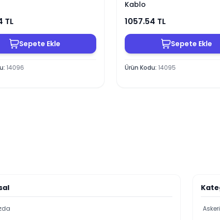
Kablo
4
TL
1057.54
TL
Sepete Ekle
Sepete Ekle
du
:
14096
Ürün Kodu
:
14095
sal
Kate
zda
Asker