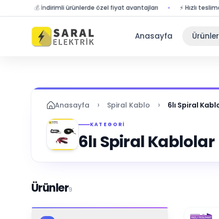
💰 İndirimli ürünlerde özel fiyat avantajları
⚡ Hızlı teslimat ile si
Anasayfa
Ürünler
›
›
Anasayfa
Spiral Kablo
6lı Spiral Kabl
KATEGORI
6lı Spiral Kablolar
Ürünler
9