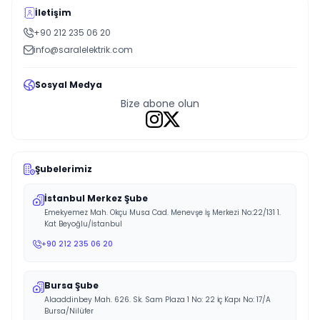
İletişim
+90 212 235 06 20
info@saralelektrik.com
Sosyal Medya
Bize abone olun
Şubelerimiz
İstanbul Merkez Şube
Emekyemez Mah. Okçu Musa Cad. Menevşe İş Merkezi No:22/131 1.
Kat Beyoğlu/İstanbul
+90 212 235 06 20
Bursa Şube
Alaaddinbey Mah. 626. Sk. Sam Plaza 1 No: 22 İç Kapı No: 17/A
Bursa/Nilüfer