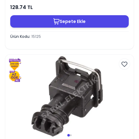
128.74
TL
Sepete Ekle
Ürün Kodu
:
15125