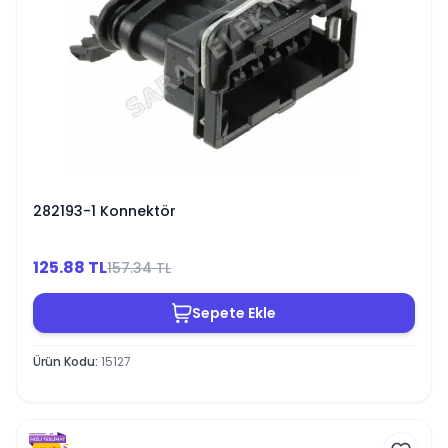
282193-1 Konnektör
125.88
TL
157.34
TL
Sepete Ekle
Ürün Kodu
:
15127