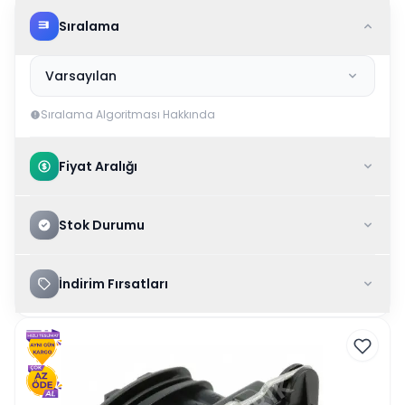
Sıralama
Varsayılan
Sıralama Algoritması Hakkında
Fiyat Aralığı
Stok Durumu
İndirim Fırsatları