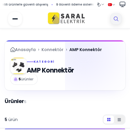
ünlerle güvenli alışveriş
🔒 Güvenli ödeme sistemi ile korumalı alışveriş
🚚 10
›
›
Anasayfa
Konnektör
AMP Konnektör
KATEGORI
AMP Konnektör
5
ürünler
Ürünler
5
5
ürün