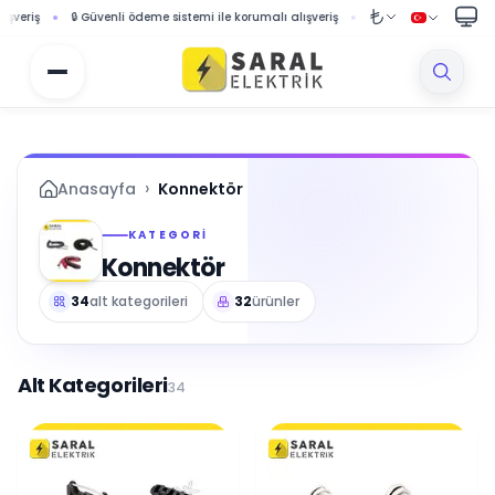
eme sistemi ile korumalı alışveriş
🚚 1000 TL ve üzeri siparişlerde ücretsiz kargo f
›
Anasayfa
Konnektör
KATEGORI
Konnektör
34
alt kategorileri
32
ürünler
Alt Kategorileri
34