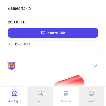
M81969/14-10
263.81
TL
Sepete Ekle
Ürün Kodu
:
15681
Ana Sayfa
Ara
Sepetim
Hesap