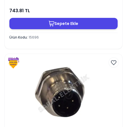
743.81
TL
Sepete Ekle
Ürün Kodu
:
15696