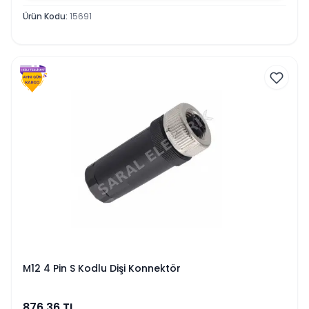
Ürün Kodu
:
15691
M12 4 Pin S Kodlu Dişi Konnektör
876.36
TL