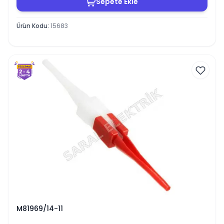
Sepete Ekle
Ürün Kodu
:
15683
M81969/14-11