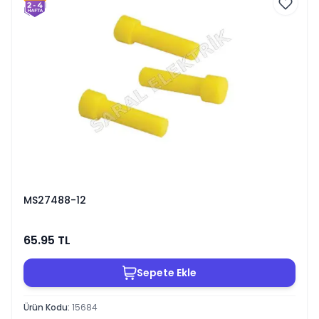
MS27488-12
65.95
TL
Sepete Ekle
Ürün Kodu
:
15684