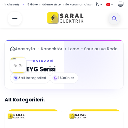
ş
🔒 Güvenli ödeme sistemi ile korumalı alışveriş
🚚 1000 TL ve üzeri siparişle
›
›
Anasayfa
Konnektör
Lemo - Souriau ve Redel Seri
KATEGORI
EYG Serisi
3
alt kategorileri
16
ürünler
Alt Kategorileri
3