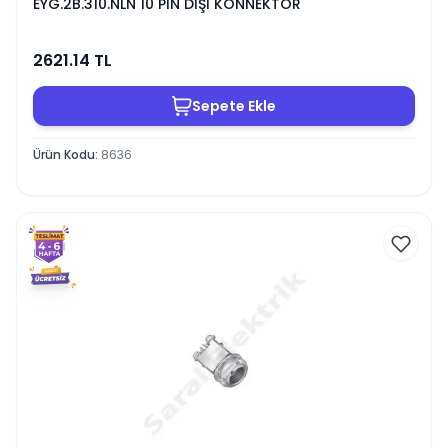
EYG.2B.310.NLN 10 PİN DİŞİ KONNEKTÖR
2621.14
TL
Sepete Ekle
Ürün Kodu
:
8636