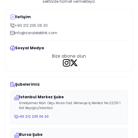
sektörde hizmet vermekteyiz.
İletişim
+90 212 235 06 20
info@saralelektrik.com
Sosyal Medya
Bize abone olun
Şubelerimiz
İstanbul Merkez Şube
Emekyemez Mah. Okçu Musa Cad. Menevşe İş Merkezi No:22/131 1.
Kat Beyoğlu/İstanbul
+90 212 235 06 20
Bursa Şube