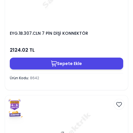
EYG.1B.307.CLN 7 PİN DİŞİ KONNEKTÖR
2124.02
TL
Sepete Ekle
Ürün Kodu
:
8642