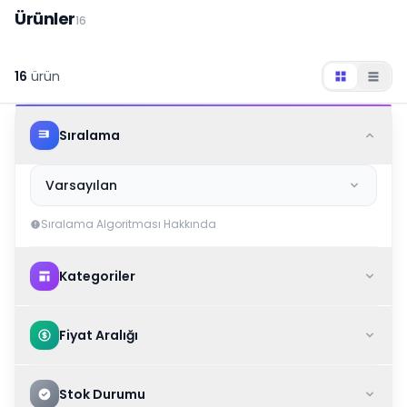
Ürünler
16
16
ürün
Sıralama
Varsayılan
Sıralama Algoritması Hakkında
Kategoriler
Fiyat Aralığı
Stok Durumu