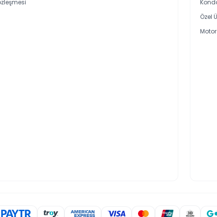
özleşmesi
Kond
Özel Ü
Motor