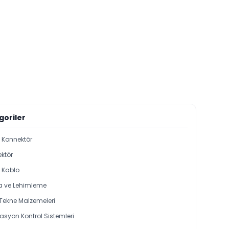
goriler
i Konnektör
ktör
l Kablo
 ve Lehimleme
 Tekne Malzemeleri
syon Kontrol Sistemleri