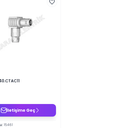
140.CTAC11
İletişime Geç
du
:
15461