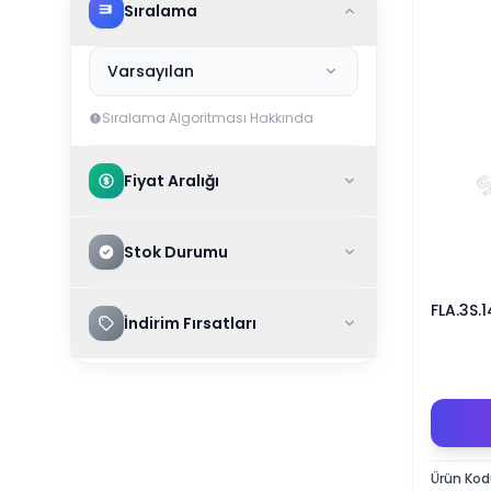
Sıralama
Varsayılan
Sıralama Algoritması Hakkında
Fiyat Aralığı
Stok Durumu
FLA.3S.
İndirim Fırsatları
Ürün Ko