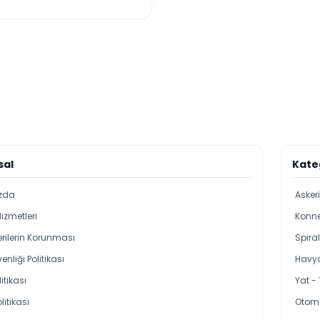
sal
Kate
zda
Asker
Hizmetleri
Konne
Verilerin Korunması
Spira
enliği Politikası
Havya
itikası
Yat -
olitikası
Otoma