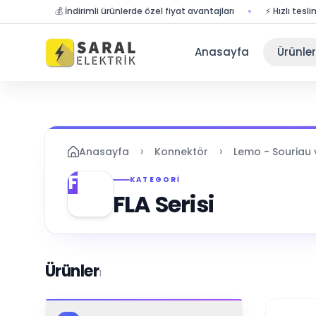
un
💰 İndirimli ürünlerde özel fiyat avantajları
⚡ Hızlı teslimat 
Anasayfa
Ürünler
›
›
Anasayfa
Konnektör
Lemo - Souriau v
F
KATEGORI
FLA Serisi
Ürünler
1