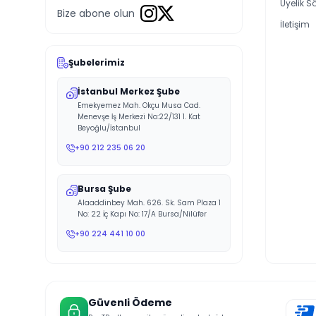
Üyelik S
Bize abone olun
İletişim
Şubelerimiz
İstanbul Merkez Şube
Emekyemez Mah. Okçu Musa Cad.
Menevşe İş Merkezi No:22/131 1. Kat
Beyoğlu/İstanbul
+90 212 235 06 20
Bursa Şube
Alaaddinbey Mah. 626. Sk. Sam Plaza 1
No: 22 İç Kapı No: 17/A Bursa/Nilüfer
+90 224 441 10 00
Güvenli Ödeme