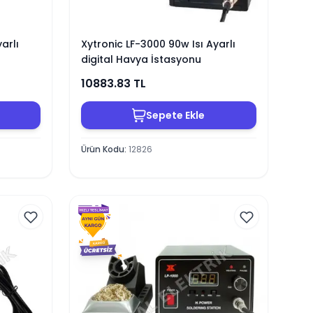
arlı
Xytronic LF-3000 90w Isı Ayarlı
digital Havya İstasyonu
10883.83
TL
Sepete Ekle
Ürün Kodu
:
12826