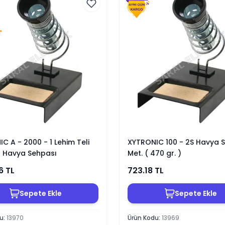
C A - 2000 - 1 Lehim Teli
XYTRONIC 100 - 2S Havya 
ı Havya Sehpası
Met. ( 470 gr. )
6
TL
723.18
TL
Sepete Ekle
Sepete Ekle
du
:
13970
Ürün Kodu
:
13969