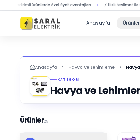
dirimli ürünlerde özel fiyat avantajları
⚡ Hızlı teslimat ile siparişlerin
Anasayfa
Ürünler
›
›
Anasayfa
Havya ve Lehimleme
Havya
KATEGORI
Havya ve Lehimlem
Ürünler
25