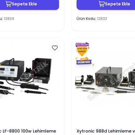
Sepete Ekle
Sepete Ekle
du
:
12834
Ürün Kodu
:
12833
c LF-8800 100w Lehimleme
Xytronic 988d Lehimleme 