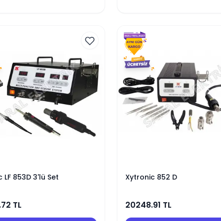
c LF 853D 3'lü Set
Xytronic 852 D
.72
TL
20248.91
TL