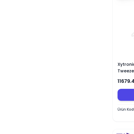
Xytron
Tweezer
İstasy
11679.
Ürün Ko