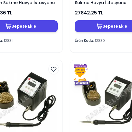
im Sökme Havya İstasyonu
Sökme Havya İstasyonu
.36
TL
27842.25
TL
Sepete Ekle
Sepete Ekle
du
:
12831
Ürün Kodu
:
12830