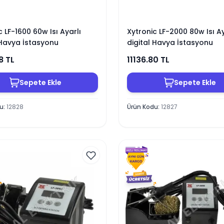
c LF-1600 60w Isı Ayarlı
Xytronic LF-2000 80w Isı Ay
 Havya İstasyonu
digital Havya İstasyonu
8
TL
11136.80
TL
Sepete Ekle
Sepete Ekle
du
:
12828
Ürün Kodu
:
12827