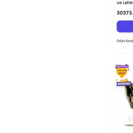
ve Leh
30373
Ürün Ko