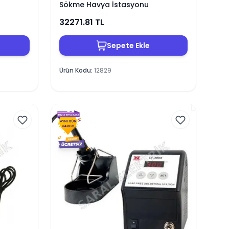
Sökme Havya İstasyonu
32271.81
TL
Sepete Ekle
Ürün Kodu
:
12829