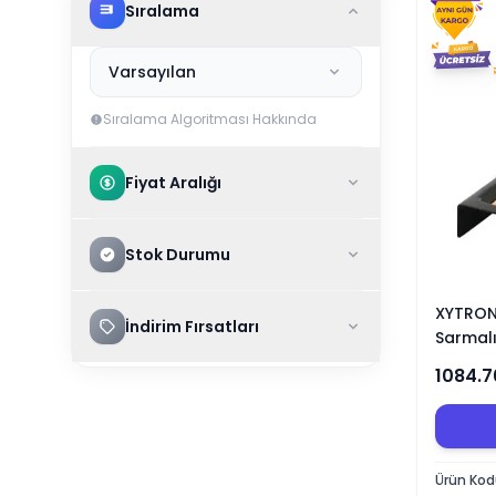
Sıralama
Varsayılan
Sıralama Algoritması Hakkında
Fiyat Aralığı
Stok Durumu
XYTRONI
İndirim Fırsatları
Sarmal
1084.7
Ürün Ko