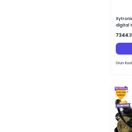
Xytroni
digital
7344.1
Ürün Ko