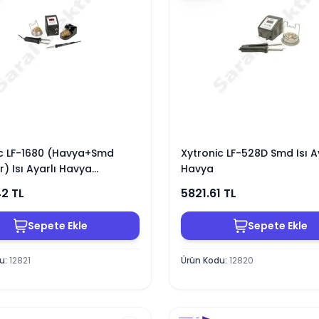
ic LF-1680 (Havya+Smd
Xytronic LF-528D Smd Isı A
) Isı Ayarlı Havya
Havya
onu
42
TL
5821.61
TL
Sepete Ekle
Sepete Ekle
du
:
12821
Ürün Kodu
:
12820