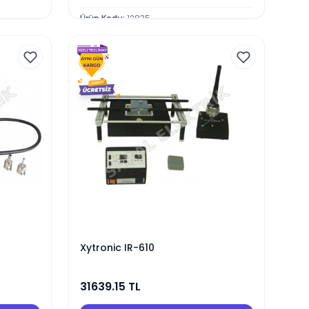
Ürün Kodu
:
12835
Xytronic IR-610
31639.15
TL