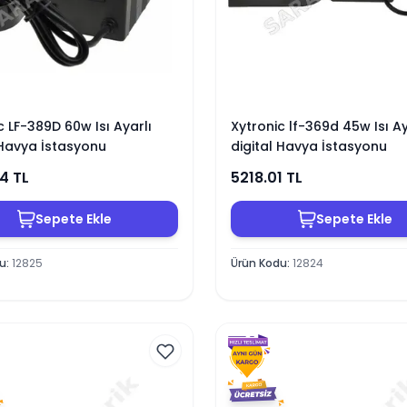
c LF-389D 60w Isı Ayarlı
Xytronic lf-369d 45w Isı Ay
 Havya İstasyonu
digital Havya İstasyonu
64
TL
5218.01
TL
Sepete Ekle
Sepete Ekle
du
:
12825
Ürün Kodu
:
12824