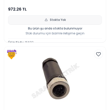
972.26
TL
Stokta Yok
Bu ürün şu anda stokta bulunmuyor
Stok durumu için bizimle iletişime geçin
Ürün Kodu
:
15689