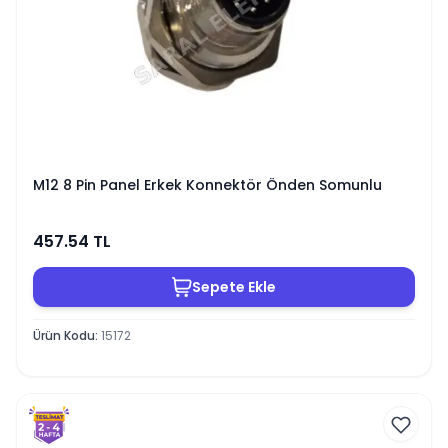
M12 8 Pin Panel Erkek Konnektör Önden Somunlu
457.54
TL
Sepete Ekle
Ürün Kodu
:
15172