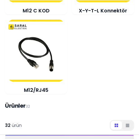
M12 C KOD
X-Y-T-L Konnektör
M12/RJ45
Ürünler
32
32
ürün