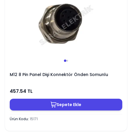
M12 8 Pin Panel Dişi Konnektör Önden Somunlu
457.54
TL
Sepete Ekle
Ürün Kodu
:
15171