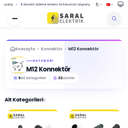
li ödeme sistemi ile korumalı alışveriş
🚚 1000 TL ve üzeri siparişlerde ücretsiz ka
›
›
Anasayfa
Konnektör
M12 Konnektör
KATEGORI
M12 Konnektör
9
alt kategorileri
32
ürünler
Alt Kategorileri
9