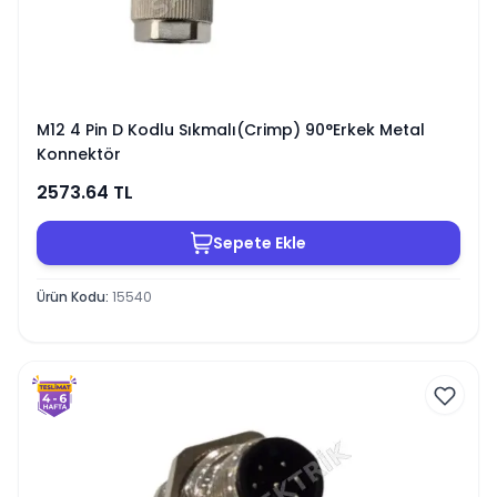
M12 4 Pin D Kodlu Sıkmalı(Crimp) 90°Erkek Metal
Konnektör
2573.64
TL
Sepete Ekle
Ürün Kodu
:
15540