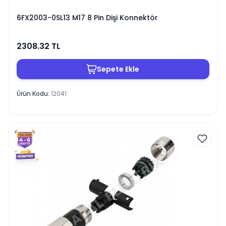
6FX2003-0SL13 M17 8 Pin Dişi Konnektör
2308.32
TL
Sepete Ekle
Ürün Kodu
:
12041