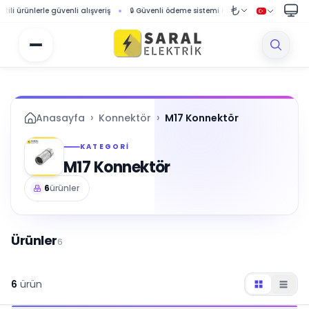
rünlerle güvenli alışveriş
🔒 Güvenli ödeme sistemi ile korumalı alışveriş
🚚 1
›
›
Anasayfa
Konnektör
M17 Konnektör
KATEGORI
M17 Konnektör
6
ürünler
Ürünler
6
6
ürün