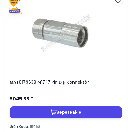
MAT0179639 M17 17 Pin Dişi Konnektör
5045.33
TL
Sepete Ekle
Ürün Kodu
:
15568