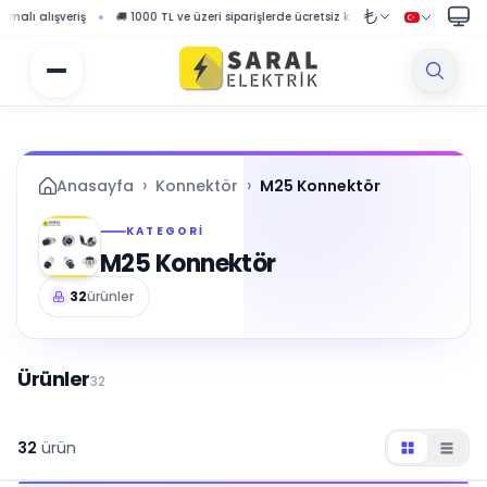
 1000 TL ve üzeri siparişlerde ücretsiz kargo fırsatı
🎉 Özel fırsatlar ve kampa
›
›
Anasayfa
Konnektör
M25 Konnektör
KATEGORI
M25 Konnektör
32
ürünler
Ürünler
32
32
ürün