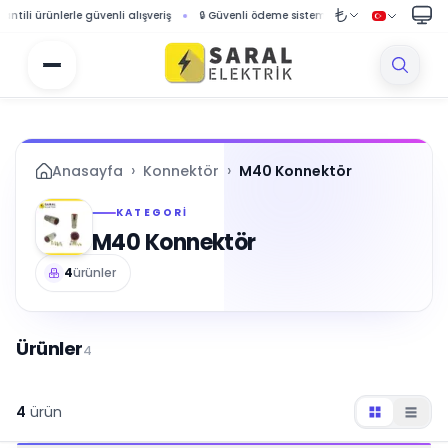
ürünlerle güvenli alışveriş
🔒 Güvenli ödeme sistemi ile korumalı alışveriş
🚚
›
›
Anasayfa
Konnektör
M40 Konnektör
KATEGORI
M40 Konnektör
4
ürünler
Ürünler
4
4
ürün