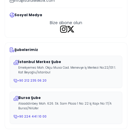
info@saralelektrik.com
Sosyal Medya
Bize abone olun
Şubelerimiz
İstanbul Merkez Şube
Emekyemez Mah. Okçu Musa Cad. Menevşe İş Merkezi No:22/131 1.
Kat Beyoğlu/İstanbul
+90 212 235 06 20
Bursa Şube
Alaaddinbey Mah. 626. Sk. Sam Plaza 1 No: 22 İç Kapı No: 17/A
Bursa/Nilüfer
+90 224 441 10 00