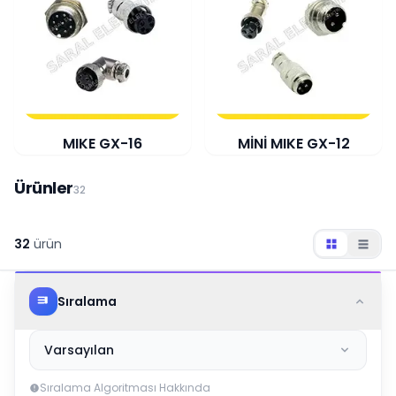
MIKE GX-16
MİNİ MIKE GX-12
Ürünler
32
32
ürün
Sıralama
Varsayılan
Sıralama Algoritması Hakkında