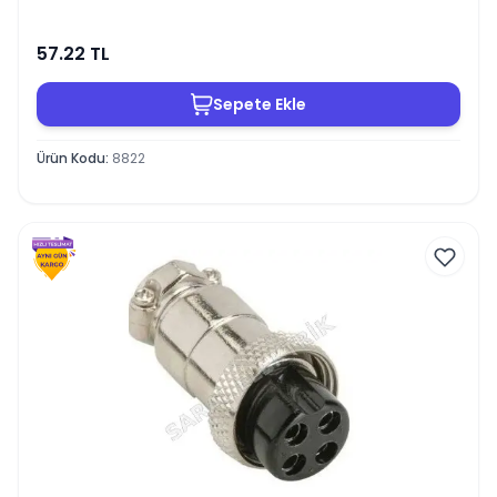
57.22
TL
Sepete Ekle
Ürün Kodu
:
8822