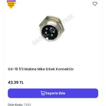
GX-16 5'li Makine Mike Erkek Konnektör
43.39
TL
Sepete Ekle
Ürün Kodu
:
7992