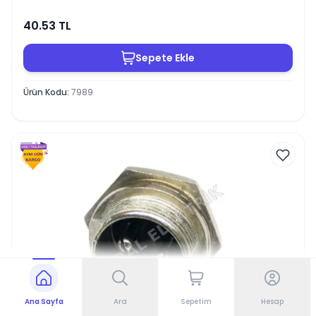
40.53
TL
Sepete Ekle
Ürün Kodu
:
7989
Ana Sayfa
Ara
Sepetim
Hesap