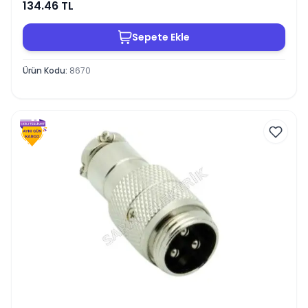
134.46
TL
Sepete Ekle
Ürün Kodu
:
8670