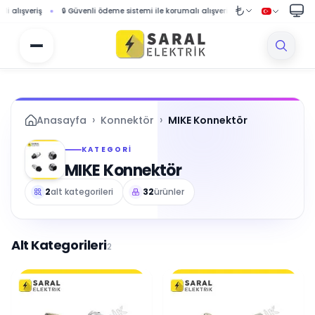
li ödeme sistemi ile korumalı alışveriş
🚚 1000 TL ve üzeri siparişlerde ücretsiz ka
›
›
Anasayfa
Konnektör
MIKE Konnektör
KATEGORI
MIKE Konnektör
2
alt kategorileri
32
ürünler
Alt Kategorileri
2